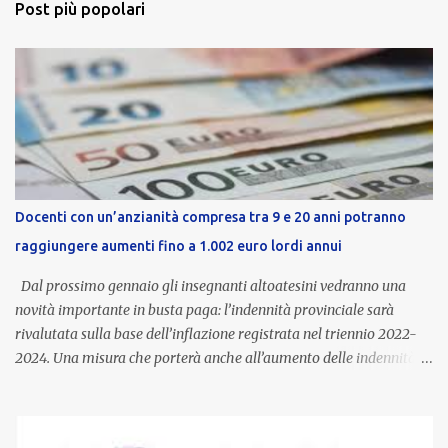
Post più popolari
Docenti con un’anzianità compresa tra 9 e 20 anni potranno
raggiungere aumenti fino a 1.002 euro lordi annui
Dal prossimo gennaio gli insegnanti altoatesini vedranno una
novità importante in busta paga: l’indennità provinciale sarà
rivalutata sulla base dell’inflazione registrata nel triennio 2022-
2024. Una misura che porterà anche all’aumento delle indennità di
servizio, che per i docenti con un’anzianità compresa tra 9 e 20
anni potranno raggiungere fino a 1.002 euro lordi annui. Il nuovo
contratto provinciale introduce inoltre un congedo speciale