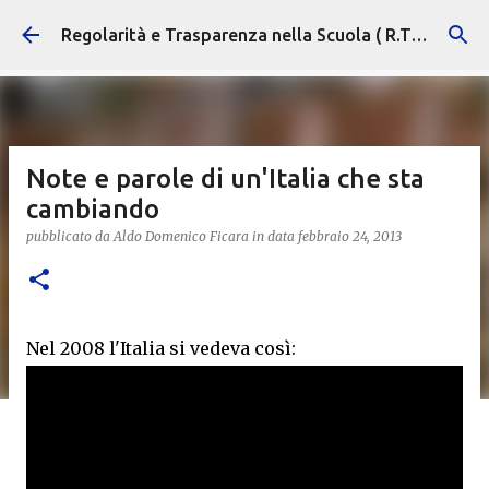
Passa ai contenuti principali
Regolarità e Trasparenza nella Scuola ( R.T.S. )
Note e parole di un'Italia che sta
cambiando
pubblicato da
Aldo Domenico Ficara
in data
febbraio 24, 2013
Nel 2008 l'Italia si vedeva così: