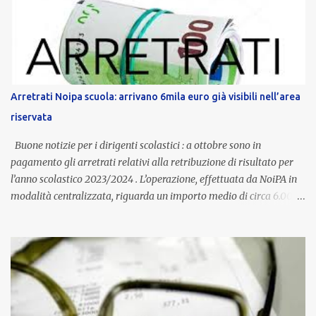
dedicato alle donne vittime di violenza di genere, in linea con la
normativa nazionale e con l’obiettivo di offrire maggiore tutela e
supporto in situazioni delicate. L’indennità provinciale per i docenti
è un unicum in Italia: si tratta di una misura esclusiva della
Provincia autonoma di Bolzano, che integra in maniera stabile lo
stipendio nazionale grazie alle prerogative garantite
Arretrati Noipa scuola: arrivano 6mila euro già visibili nell’area
dall’autonomia locale. Non è un bonus temporaneo né un
riservata
compenso accessorio, ma una voce strutturale di retribuzione,
aggiornata periodicamente in base al cost...
Buone notizie per i dirigenti scolastici : a ottobre sono in
pagamento gli arretrati relativi alla retribuzione di risultato per
l’anno scolastico 2023/2024 . L’operazione, effettuata da NoiPA in
modalità centralizzata, riguarda un importo medio di circa 6.000
euro lordi , pari a 3.650 euro netti . Le somme risultano già visibili
nell’area riservata della piattaforma, insieme alla mensilità
ordinaria di ottobre . Cos’è la retribuzione di risultato La
retribuzione di risultato rappresenta la parte variabile dello
stipendio dei dirigenti scolastici. Viene corrisposta per valorizzare
la qualità dell’attività svolta, la gestione delle risorse e il
raggiungimento degli obiettivi fissati dal Ministero dell’Istruzione