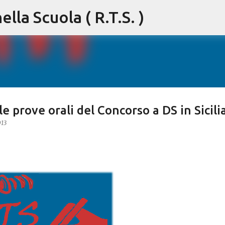
lla Scuola ( R.T.S. )
Passa ai contenuti principali
e prove orali del Concorso a DS in Sicili
013