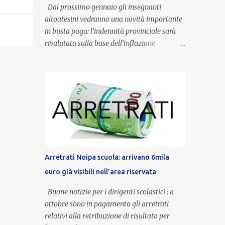
Dal prossimo gennaio gli insegnanti
altoatesini vedranno una novità importante
in busta paga: l’indennità provinciale sarà
rivalutata sulla base dell’inflazione
registrata nel triennio 2022-2024. Una
misura che porterà anche all’aumento delle
indennità di servizio, che per i docenti con
un’anzianità compresa tra 9 e 20 anni
potranno raggiungere fino a 1.002 euro lordi
annui. Il nuovo contratto provinciale
introduce inoltre un congedo speciale
dedicato alle donne vittime di violenza di
genere, in linea con la normativa nazionale e
Arretrati Noipa scuola: arrivano 6mila
con l’obiettivo di offrire maggiore tutela e
euro già visibili nell’area riservata
supporto in situazioni delicate. L’indennità
provinciale per i docenti è un unicum in
Buone notizie per i dirigenti scolastici : a
Italia: si tratta di una misura esclusiva della
ottobre sono in pagamento gli arretrati
Provincia autonoma di Bolzano, che integra
relativi alla retribuzione di risultato per
in maniera stabile lo stipendio nazionale