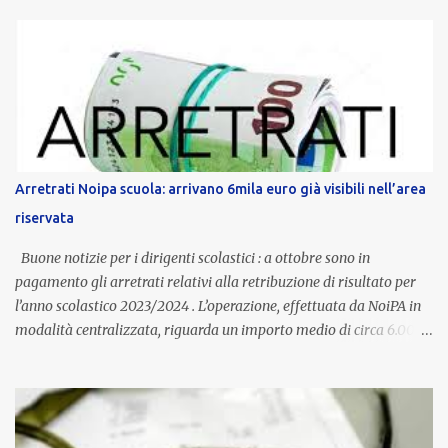
anni potranno raggiungere fino a 1.002 euro lordi annui. Il nuovo
contratto provinciale introduce inoltre un congedo speciale
dedicato alle donne vittime di violenza di genere, in linea con la
normativa nazionale e con l’obiettivo di offrire maggiore tutela e
supporto in situazioni delicate. L’indennità provinciale per i docenti
è un unicum in Italia: si tratta di una misura esclusiva della
Provincia autonoma di Bolzano, che integra in maniera stabile lo
stipendio nazionale grazie alle prerogative garantite
Arretrati Noipa scuola: arrivano 6mila euro già visibili nell’area
dall’autonomia locale. Non è un bonus temporaneo né un
riservata
compenso accessorio, ma una voce strutturale di retribuzione,
aggiornata periodicamente in base al cost...
Buone notizie per i dirigenti scolastici : a ottobre sono in
pagamento gli arretrati relativi alla retribuzione di risultato per
l’anno scolastico 2023/2024 . L’operazione, effettuata da NoiPA in
modalità centralizzata, riguarda un importo medio di circa 6.000
euro lordi , pari a 3.650 euro netti . Le somme risultano già visibili
nell’area riservata della piattaforma, insieme alla mensilità
ordinaria di ottobre . Cos’è la retribuzione di risultato La
retribuzione di risultato rappresenta la parte variabile dello