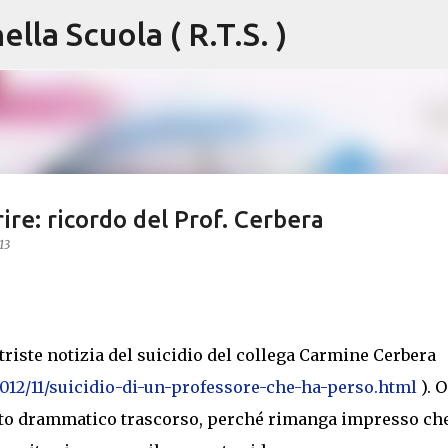
lla Scuola ( R.T.S. )
Passa ai contenuti principali
ire: ricordo del Prof. Cerbera
13
triste notizia del suicidio del collega Carmine Cerbera
2012/11/suicidio-di-un-professore-che-ha-perso.html
). 
sto drammatico trascorso, perché rimanga impresso che