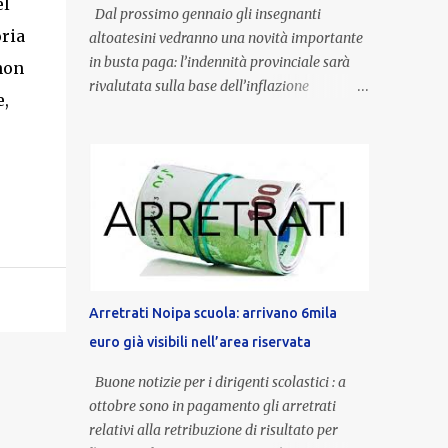
el
Dal prossimo gennaio gli insegnanti
oria
altoatesini vedranno una novità importante
in busta paga: l’indennità provinciale sarà
 non
rivalutata sulla base dell’inflazione
e,
registrata nel triennio 2022-2024. Una
misura che porterà anche all’aumento delle
indennità di servizio, che per i docenti con
un’anzianità compresa tra 9 e 20 anni
potranno raggiungere fino a 1.002 euro lordi
annui. Il nuovo contratto provinciale
introduce inoltre un congedo speciale
dedicato alle donne vittime di violenza di
genere, in linea con la normativa nazionale e
Arretrati Noipa scuola: arrivano 6mila
con l’obiettivo di offrire maggiore tutela e
euro già visibili nell’area riservata
supporto in situazioni delicate. L’indennità
provinciale per i docenti è un unicum in
Buone notizie per i dirigenti scolastici : a
Italia: si tratta di una misura esclusiva della
ottobre sono in pagamento gli arretrati
Provincia autonoma di Bolzano, che integra
relativi alla retribuzione di risultato per
in maniera stabile lo stipendio nazionale