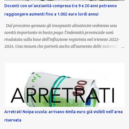
Docenti con un’anzianità compresa tra 9 e 20 anni potranno
raggiungere aumenti fino a 1.002 euro lordi annui
Dal prossimo gennaio gli insegnanti altoatesini vedranno una
novità importante in busta paga: l’indennità provinciale sarà
rivalutata sulla base dell’inflazione registrata nel triennio 2022-
2024. Una misura che porterà anche all’aumento delle indennità di
servizio, che per i docenti con un’anzianità compresa tra 9 e 20
anni potranno raggiungere fino a 1.002 euro lordi annui. Il nuovo
contratto provinciale introduce inoltre un congedo speciale
dedicato alle donne vittime di violenza di genere, in linea con la
normativa nazionale e con l’obiettivo di offrire maggiore tutela e
supporto in situazioni delicate. L’indennità provinciale per i docenti
è un unicum in Italia: si tratta di una misura esclusiva della
Provincia autonoma di Bolzano, che integra in maniera stabile lo
stipendio nazionale grazie alle prerogative garantite
Arretrati Noipa scuola: arrivano 6mila euro già visibili nell’area
dall’autonomia locale. Non è un bonus temporaneo né un
riservata
compenso accessorio, ma una voce strutturale di retribuzione,