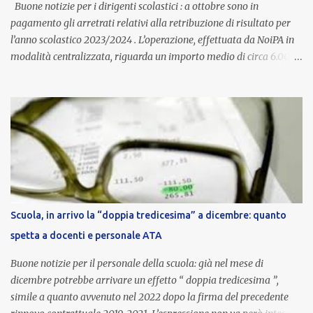
aggiornata periodicamente in base al cost...
Buone notizie per i dirigenti scolastici : a ottobre sono in
pagamento gli arretrati relativi alla retribuzione di risultato per
l’anno scolastico 2023/2024 . L’operazione, effettuata da NoiPA in
modalità centralizzata, riguarda un importo medio di circa 6.000
euro lordi , pari a 3.650 euro netti . Le somme risultano già visibili
nell’area riservata della piattaforma, insieme alla mensilità
ordinaria di ottobre . Cos’è la retribuzione di risultato La
retribuzione di risultato rappresenta la parte variabile dello
stipendio dei dirigenti scolastici. Viene corrisposta per valorizzare
la qualità dell’attività svolta, la gestione delle risorse e il
raggiungimento degli obiettivi fissati dal Ministero dell’Istruzione
e del Merito (MIM) . Per l’anno scolastico 2023/2024, il MIM ha
completato la procedura di valutazione e trasmesso i dati a NoiPA,
Scuola, in arrivo la “doppia tredicesima” a dicembre: quanto
che ha poi disposto la liquidazione automatica in busta paga . Gli
spetta a docenti e personale ATA
importi e le trattenute L’importo medio lordo riconosciuto è di 6....
Buone notizie per il personale della scuola: già nel mese di
dicembre potrebbe arrivare un effetto “ doppia tredicesima ”,
simile a quanto avvenuto nel 2022 dopo la firma del precedente