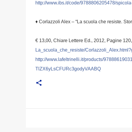
http://www.ibs.it/code/
9788806205478/spicola-
♦ Corlazzoli Alex – “La scuola che resiste. Stor
€ 13,00, Chiare Lettere Ed., 2012, Pagine 120
La_scuola_che_resiste/
Corlazzoli_Alex.html?
http://
www.lafeltrinelli.it/
products/97888619031
TlZX6yLsCFURc3godyVAABQ