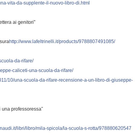
na-vita-da-supplente-il-nu
ovo-libro-di.html
ttera ai genitori”
ssura
http://
www.lafeltrinelli.it/
products/9788807491085/
cuola-da-rifare/
eppe-caliceti-una-scuol
a-da-rifare/
011/10/
una-scuola-da-rifare-recens
ione-a-un-libro-di-giusepp
e-
di una professoressa"
naudi.it/
libri/libro/mila-spicola/
la-scuola-s-rotta/
978880620547