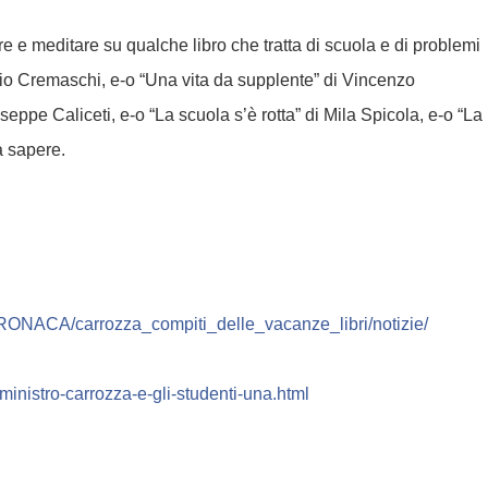
e e meditare su qualche libro che tratta di scuola e di problemi
io Cremaschi, e-o “Una vita da supplente” di Vincenzo
eppe Caliceti, e-o “La scuola s’è rotta” di Mila Spicola, e-o “La
a sapere.
RONACA/
carrozza_compiti_delle_vaca
nze_libri/notizie/
-ministro-carrozza-e-gli-
studenti-una.html