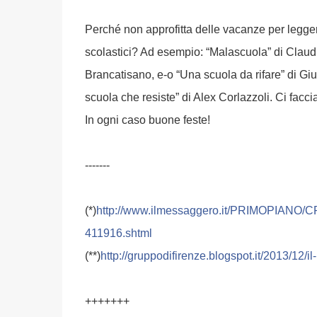
Perché non approfitta delle vacanze per legger
scolastici? Ad esempio: “Malascuola” di Claud
Brancatisano, e-o “Una scuola da rifare” di Gius
scuola che resiste” di Alex Corlazzoli. Ci facci
In ogni caso buone feste!
-------
(*)
http://
www.ilmessaggero.it/
PRIMOPIANO/C
411916.shtml
(**)
http://
gruppodifirenze.blogspot.it
/2013/12/
il
+++++++