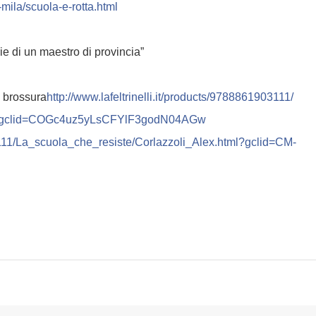
mila/
scuola-e-rotta.html
ie di un maestro di provincia”
, brossura
http://
www.lafeltrinelli.it/
products/9788861903111/
gclid=
COGc4uz5yLsCFYlF3godN04AGw
11/
La_scuola_che_resiste/
Corlazzoli_Alex.html?gclid=
CM-