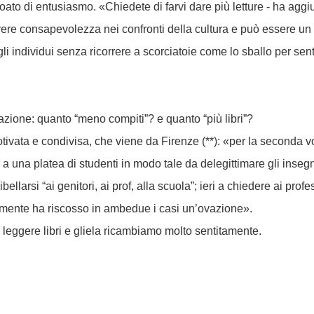
boato di entusiasmo. «Chiedete di farvi dare più letture - ha aggi
 avere consapevolezza nei confronti della cultura e può essere un
i individui senza ricorrere a scorciatoie come lo sballo per sent
azione: quanto “meno compiti”? e quanto “più libri”?
tivata e condivisa, che viene da Firenze (**): «per la seconda v
ta a una platea di studenti in modo tale da delegittimare gli inseg
ibellarsi “ai genitori, ai prof, alla scuola”; ieri a chiedere ai profe
lmente ha riscosso in ambedue i casi un’ovazione».
 leggere libri e gliela ricambiamo molto sentitamente.