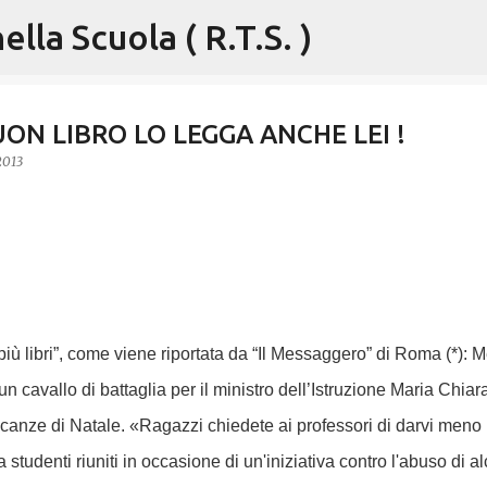
lla Scuola ( R.T.S. )
Passa ai contenuti principali
ON LIBRO LO LEGGA ANCHE LEI !
2013
ù libri”, come viene riportata da “Il Messaggero” di Roma (*): 
 un cavallo di battaglia per il ministro dell’Istruzione Maria Chiar
canze di Natale. «Ragazzi chiedete ai professori di darvi meno
a studenti riuniti in occasione di un'iniziativa contro l'abuso di al