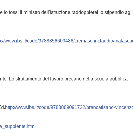
o fossi il ministro dell'istruzione raddoppierei lo stipendio agli
p://www.ibs.it/code/
9788856609486/
cremaschi-claudio/
malascuo
te. Lo sfruttamento del lavoro precario nella scuola pubblica
Ed.
http://www.ibs.it/code/
9788889091722/
brancatisano-vincenzo
a_supplente.htm