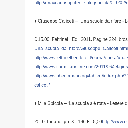
http://
unavitadasupplente.blogspot
.it/2010/02/
u
♦ Giuseppe Caliceti – “Una scuola da rifare - Le
€ 15,00, Feltrinelli Ed., 2011, Pagine 224, bro
Una_scuola_da_rifare/
Giuseppe_Caliceti.html
http://
www.feltrinellieditore.it/
opera/opera/
una-s
http://
www.carmillaonline.com/
2011/06/24/
gius
http://
www.phenomenologylab.eu/
index.php/2
caliceti/
♦ Mila Spicola – “La scuola s’è rotta - Lettere 
2010, Einaudi pp. X - 196 € 18,00
http://www.ei