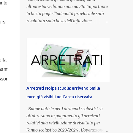
unto
altoatesini vedranno una novità importante
in busta paga: l’indennità provinciale sarà
rivalutata sulla base dell’inflazione
irsi
registrata nel triennio 2022-2024. Una
misura che porterà anche all’aumento delle
indennità di servizio, che per i docenti con
un’anzianità compresa tra 9 e 20 anni
potranno raggiungere fino a 1.002 euro lordi
olta
annui. Il nuovo contratto provinciale
nanti
introduce inoltre un congedo speciale
dedicato alle donne vittime di violenza di
ssori
genere, in linea con la normativa nazionale e
Arretrati Noipa scuola: arrivano 6mila
con l’obiettivo di offrire maggiore tutela e
euro già visibili nell’area riservata
supporto in situazioni delicate. L’indennità
provinciale per i docenti è un unicum in
Buone notizie per i dirigenti scolastici : a
Italia: si tratta di una misura esclusiva della
ottobre sono in pagamento gli arretrati
Provincia autonoma di Bolzano, che integra
relativi alla retribuzione di risultato per
in maniera stabile lo stipendio nazionale
l’anno scolastico 2023/2024 . L’operazione,