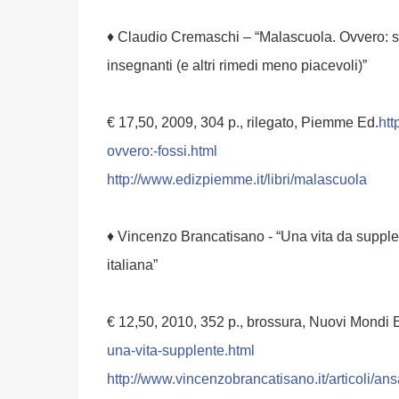
♦ Claudio Cremaschi – “Malascuola. Ovvero: se i
insegnanti (e altri rimedi meno piacevoli)”
€ 17,50, 2009, 304 p., rilegato, Piemme Ed.
htt
ovvero:-fossi.ht
ml
http://www.edizpiemme.it/
libri/malascuola
♦ Vincenzo Brancatisano - “Una vita da supplen
italiana”
€ 12,50, 2010, 352 p., brossura, Nuovi Mondi 
una-vita-supplente.html
http://
www.vincenzobrancatisano.it
/articoli/
ans