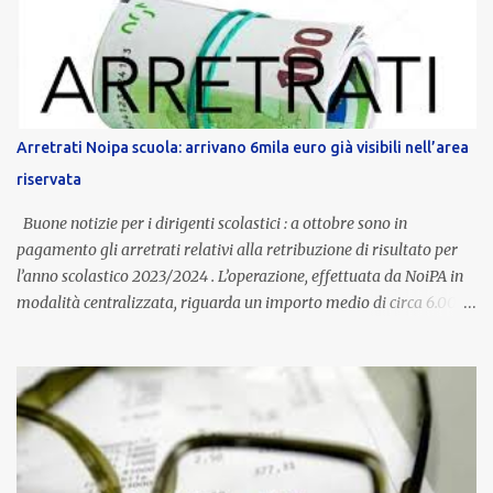
dedicato alle donne vittime di violenza di genere, in linea con la
normativa nazionale e con l’obiettivo di offrire maggiore tutela e
supporto in situazioni delicate. L’indennità provinciale per i docenti
è un unicum in Italia: si tratta di una misura esclusiva della
Provincia autonoma di Bolzano, che integra in maniera stabile lo
stipendio nazionale grazie alle prerogative garantite
Arretrati Noipa scuola: arrivano 6mila euro già visibili nell’area
dall’autonomia locale. Non è un bonus temporaneo né un
riservata
compenso accessorio, ma una voce strutturale di retribuzione,
aggiornata periodicamente in base al cost...
Buone notizie per i dirigenti scolastici : a ottobre sono in
pagamento gli arretrati relativi alla retribuzione di risultato per
l’anno scolastico 2023/2024 . L’operazione, effettuata da NoiPA in
modalità centralizzata, riguarda un importo medio di circa 6.000
euro lordi , pari a 3.650 euro netti . Le somme risultano già visibili
nell’area riservata della piattaforma, insieme alla mensilità
ordinaria di ottobre . Cos’è la retribuzione di risultato La
retribuzione di risultato rappresenta la parte variabile dello
stipendio dei dirigenti scolastici. Viene corrisposta per valorizzare
la qualità dell’attività svolta, la gestione delle risorse e il
raggiungimento degli obiettivi fissati dal Ministero dell’Istruzione