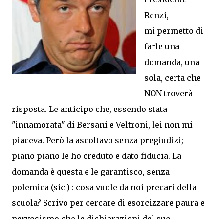
Renzi,
mi permetto di
farle una
domanda, una
sola, certa che
NON troverà
risposta. Le anticipo che, essendo stata
"innamorata" di Bersani e Veltroni, lei non mi
piaceva. Però la ascoltavo senza pregiudizi;
piano piano le ho creduto e dato fiducia. La
domanda è questa e le garantisco, senza
polemica (sic!) : cosa vuole da noi precari della
scuola? Scrivo per cercare di esorcizzare paura e
nervosismo che le dichiarazioni del suo