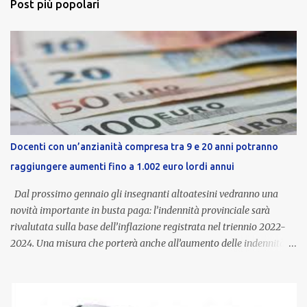
Post più popolari
Docenti con un’anzianità compresa tra 9 e 20 anni potranno
raggiungere aumenti fino a 1.002 euro lordi annui
Dal prossimo gennaio gli insegnanti altoatesini vedranno una
novità importante in busta paga: l’indennità provinciale sarà
rivalutata sulla base dell’inflazione registrata nel triennio 2022-
2024. Una misura che porterà anche all’aumento delle indennità di
servizio, che per i docenti con un’anzianità compresa tra 9 e 20
anni potranno raggiungere fino a 1.002 euro lordi annui. Il nuovo
contratto provinciale introduce inoltre un congedo speciale