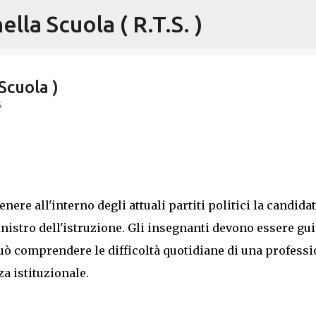
lla Scuola ( R.T.S. )
Passa ai contenuti principali
Scuola )
4
enere all'interno degli attuali partiti politici la candida
nistro dell'istruzione. Gli insegnanti devono essere gui
può comprendere le difficoltà quotidiane di una profess
za istituzionale.