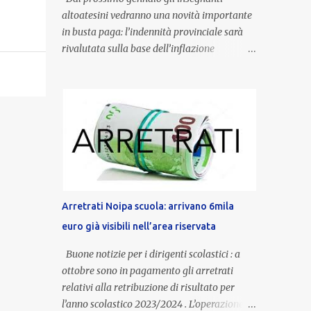
altoatesini vedranno una novità importante
in busta paga: l’indennità provinciale sarà
rivalutata sulla base dell’inflazione
registrata nel triennio 2022-2024. Una
misura che porterà anche all’aumento delle
indennità di servizio, che per i docenti con
un’anzianità compresa tra 9 e 20 anni
potranno raggiungere fino a 1.002 euro lordi
annui. Il nuovo contratto provinciale
introduce inoltre un congedo speciale
dedicato alle donne vittime di violenza di
genere, in linea con la normativa nazionale e
Arretrati Noipa scuola: arrivano 6mila
con l’obiettivo di offrire maggiore tutela e
euro già visibili nell’area riservata
supporto in situazioni delicate. L’indennità
provinciale per i docenti è un unicum in
Buone notizie per i dirigenti scolastici : a
Italia: si tratta di una misura esclusiva della
ottobre sono in pagamento gli arretrati
Provincia autonoma di Bolzano, che integra
relativi alla retribuzione di risultato per
in maniera stabile lo stipendio nazionale
l’anno scolastico 2023/2024 . L’operazione,