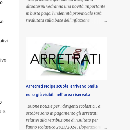
Lo
altoatesini vedranno una novità importante
in busta paga: l’indennità provinciale sarà
rivalutata sulla base dell’inflazione
so
registrata nel triennio 2022-2024. Una
misura che porterà anche all’aumento delle
ativi
indennità di servizio, che per i docenti con
un’anzianità compresa tra 9 e 20 anni
potranno raggiungere fino a 1.002 euro lordi
tivo
annui. Il nuovo contratto provinciale
introduce inoltre un congedo speciale
dedicato alle donne vittime di violenza di
genere, in linea con la normativa nazionale e
Arretrati Noipa scuola: arrivano 6mila
con l’obiettivo di offrire maggiore tutela e
euro già visibili nell’area riservata
supporto in situazioni delicate. L’indennità
o
provinciale per i docenti è un unicum in
Buone notizie per i dirigenti scolastici : a
Italia: si tratta di una misura esclusiva della
ale.
ottobre sono in pagamento gli arretrati
Provincia autonoma di Bolzano, che integra
relativi alla retribuzione di risultato per
in maniera stabile lo stipendio nazionale
l’anno scolastico 2023/2024 . L’operazione,