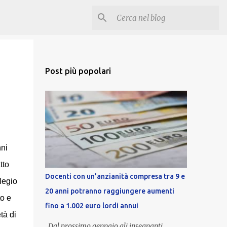
Post più popolari
ni
tto
Docenti con un’anzianità compresa tra 9 e
legio
20 anni potranno raggiungere aumenti
to e
fino a 1.002 euro lordi annui
tà di
Dal prossimo gennaio gli insegnanti