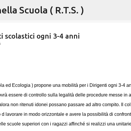
lla Scuola ( R.T.S. )
Passa ai contenuti principali
i scolastici ogni 3-4 anni
4
ed Ecologia ) propone una mobilità per i Dirigenti ogni 3-4 an
ovrà essere di controllo sulla legalità delle procedure messe in a
lora non ritenuti idonei possano passare ad altro compito. Il col
 d lavorare in modo orizzontale e avere la possibilità di confron
le scuole superiori con i ragazzi affinché si realizzi una unitarie