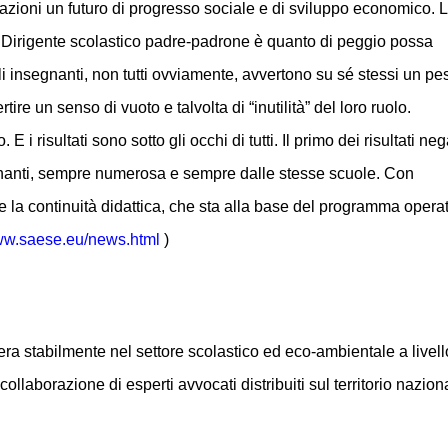
erazioni un futuro di progresso sociale e di sviluppo economico. 
l Dirigente scolastico padre-padrone è quanto di peggio possa
i insegnanti, non tutti ovviamente, avvertono su sé stessi un pe
tire un senso di vuoto e talvolta di “inutilità” del loro ruolo.
i risultati sono sotto gli occhi di tutti. Il primo dei risultati neg
egnanti, sempre numerosa e sempre dalle stesse scuole. Con
 la continuità didattica, che sta alla base del programma opera
www.saese.eu/news.html
)
a stabilmente nel settore scolastico ed eco-ambientale a livell
laborazione di esperti avvocati distribuiti sul territorio nazion