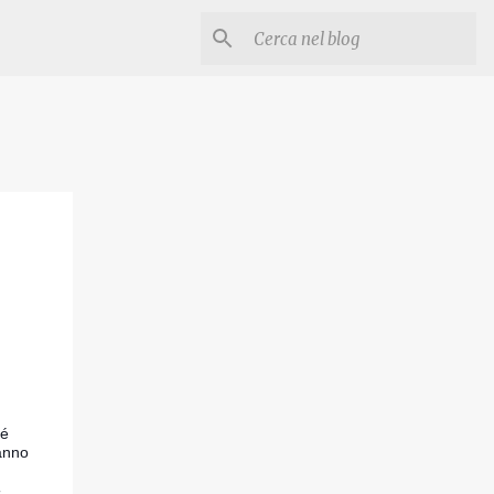
né
 anno