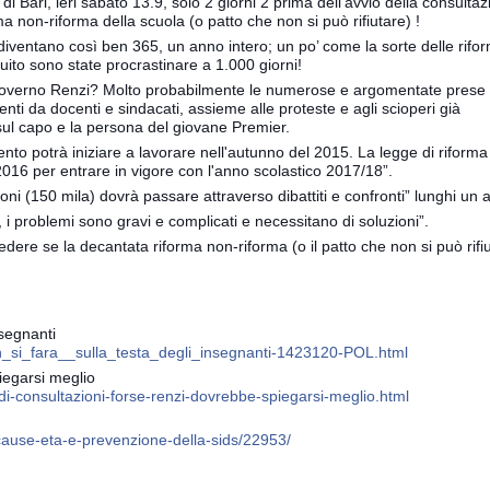
i Bari, ieri sabato 13.9, solo 2 giorni 2 prima dell’avvio della consulta
ma non-riforma della scuola (o patto che non si può rifiutare) !
 - diventano così ben 365, un anno intero; un po’ come la sorte delle rifo
ito sono state procrastinare a 1.000 giorni!
governo Renzi? Molto probabilmente le numerose e argomentate prese 
enti da docenti e sindacati, assieme alle proteste e agli scioperi già
 sul capo e la persona del giovane Premier.
nto potrà iniziare a lavorare nell'autunno del 2015. La legge di riforma
016 per entrare in vigore con l'anno scolastico 2017/18”.
ioni (150 mila) dovrà passare attraverso dibattiti e confronti” lunghi un 
, i problemi sono gravi e complicati e necessitano di soluzioni”.
chiedere se la decantata riforma non-riforma (o il patto che non si può rifi
nsegnanti
n_si_fara__sulla_testa_degli_insegnanti-1423120-POL.html
iegarsi meglio
di-consultazioni-forse-renzi-dovrebbe-spiegarsi-meglio.html
cause-eta-e-prevenzione-della-sids/22953/