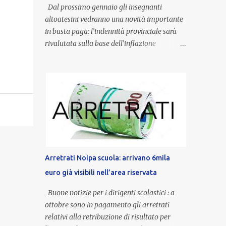
Dal prossimo gennaio gli insegnanti
altoatesini vedranno una novità importante
in busta paga: l’indennità provinciale sarà
rivalutata sulla base dell’inflazione
registrata nel triennio 2022-2024. Una
misura che porterà anche all’aumento delle
indennità di servizio, che per i docenti con
un’anzianità compresa tra 9 e 20 anni
potranno raggiungere fino a 1.002 euro lordi
annui. Il nuovo contratto provinciale
introduce inoltre un congedo speciale
dedicato alle donne vittime di violenza di
genere, in linea con la normativa nazionale e
Arretrati Noipa scuola: arrivano 6mila
con l’obiettivo di offrire maggiore tutela e
euro già visibili nell’area riservata
supporto in situazioni delicate. L’indennità
provinciale per i docenti è un unicum in
Buone notizie per i dirigenti scolastici : a
Italia: si tratta di una misura esclusiva della
ottobre sono in pagamento gli arretrati
Provincia autonoma di Bolzano, che integra
relativi alla retribuzione di risultato per
in maniera stabile lo stipendio nazionale