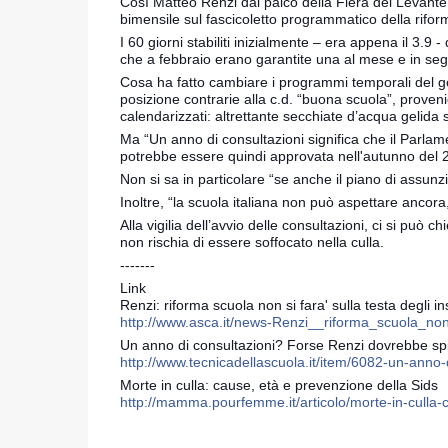
Così Matteo Renzi dal palco della Fiera del Levante d
bimen
sile sul fascicoletto programmatico della rifor
I 60 giorni stabiliti inizialmente – era appena il 3.9
che a febbraio erano garantite una al mese e in segu
Cosa ha fatto cambiare i programmi temporali del 
posizione contrarie alla c.d. “buona scuola”, proveni
calendarizzati: altrettante secchiate d’acqua gelida
Ma “Un anno di consultazioni significa che il Parlame
potrebbe essere quindi approvata nell'autunno del 2
Non si sa in particolare “se anche il piano di assunz
Inoltre, “la scuola italiana non può aspettare ancora
Alla vigilia dell’avvio delle consultazioni, ci si può 
non rischia di essere soffocato nella culla.
-------
Link
Renzi: riforma scuola non si fara' sulla testa degli i
http://www.asca.it/news-Renzi__riforma_scuola_no
Un anno di consultazioni? Forse Renzi dovrebbe sp
http://www.tecnicadellascuola.it/item/6082-un-anno-
Morte in culla: cause, età e prevenzione della Sids
http://mamma.pourfemme.it/articolo/morte-in-culla-