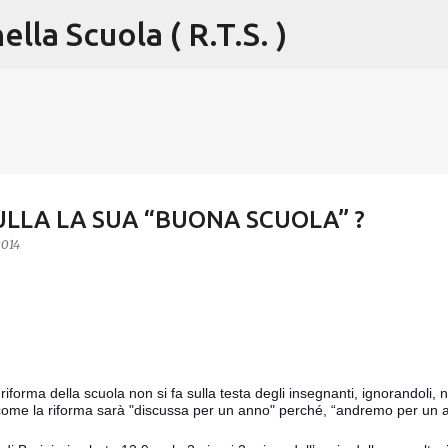
lla Scuola ( R.T.S. )
Passa ai contenuti principali
ULLA LA SUA “BUONA SCUOLA” ?
2014
forma della scuola non si fa sulla testa degli insegnanti, ignorandoli, 
do come la riforma sarà "discussa per un anno" perché, “andremo per un