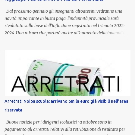
Dal prossimo gennaio gli insegnanti altoatesini vedranno una
novità importante in busta paga: l’indennità provinciale sarà
rivalutata sulla base dell’inflazione registrata nel triennio 2022-
2024. Una misura che porterà anche all’aumento delle indennità di
servizio, che per i docenti con un’anzianità compresa tra 9 e 20
anni potranno raggiungere fino a 1.002 euro lordi annui. Il nuovo
contratto provinciale introduce inoltre un congedo speciale
dedicato alle donne vittime di violenza di genere, in linea con la
normativa nazionale e con l’obiettivo di offrire maggiore tutela e
supporto in situazioni delicate. L’indennità provinciale per i docenti
è un unicum in Italia: si tratta di una misura esclusiva della
Provincia autonoma di Bolzano, che integra in maniera stabile lo
stipendio nazionale grazie alle prerogative garantite
Arretrati Noipa scuola: arrivano 6mila euro già visibili nell’area
dall’autonomia locale. Non è un bonus temporaneo né un
riservata
compenso accessorio, ma una voce strutturale di retribuzione,
aggiornata periodicamente in base al cost...
Buone notizie per i dirigenti scolastici : a ottobre sono in
pagamento gli arretrati relativi alla retribuzione di risultato per