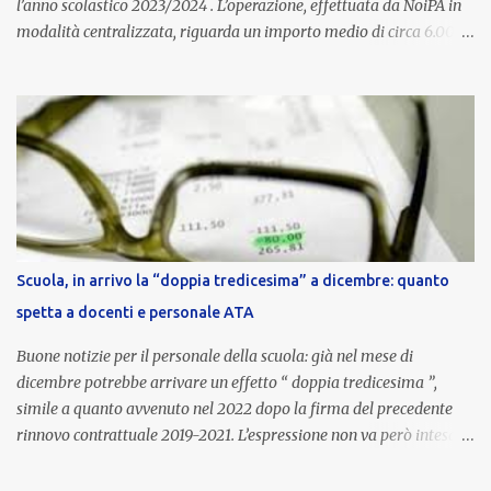
l’anno scolastico 2023/2024 . L’operazione, effettuata da NoiPA in
modalità centralizzata, riguarda un importo medio di circa 6.000
euro lordi , pari a 3.650 euro netti . Le somme risultano già visibili
nell’area riservata della piattaforma, insieme alla mensilità
ordinaria di ottobre . Cos’è la retribuzione di risultato La
retribuzione di risultato rappresenta la parte variabile dello
stipendio dei dirigenti scolastici. Viene corrisposta per valorizzare
la qualità dell’attività svolta, la gestione delle risorse e il
raggiungimento degli obiettivi fissati dal Ministero dell’Istruzione
e del Merito (MIM) . Per l’anno scolastico 2023/2024, il MIM ha
completato la procedura di valutazione e trasmesso i dati a NoiPA,
Scuola, in arrivo la “doppia tredicesima” a dicembre: quanto
che ha poi disposto la liquidazione automatica in busta paga . Gli
spetta a docenti e personale ATA
importi e le trattenute L’importo medio lordo riconosciuto è di 6....
Buone notizie per il personale della scuola: già nel mese di
dicembre potrebbe arrivare un effetto “ doppia tredicesima ”,
simile a quanto avvenuto nel 2022 dopo la firma del precedente
rinnovo contrattuale 2019-2021. L’espressione non va però intesa in
senso letterale: non si tratta di due mensilità piene , ma di una
tredicesima regolare a cui si sommeranno gli arretrati contrattuali