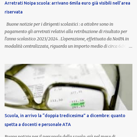
Arretrati Noipa scuola: arrivano 6mila euro già visibili nell’area
dall’autonomia locale. Non è un bonus temporaneo né un
riservata
compenso accessorio, ma una voce strutturale di retribuzione,
aggiornata periodicamente in base al cost...
Buone notizie per i dirigenti scolastici : a ottobre sono in
pagamento gli arretrati relativi alla retribuzione di risultato per
l’anno scolastico 2023/2024 . L’operazione, effettuata da NoiPA in
modalità centralizzata, riguarda un importo medio di circa 6.000
euro lordi , pari a 3.650 euro netti . Le somme risultano già visibili
nell’area riservata della piattaforma, insieme alla mensilità
ordinaria di ottobre . Cos’è la retribuzione di risultato La
retribuzione di risultato rappresenta la parte variabile dello
stipendio dei dirigenti scolastici. Viene corrisposta per valorizzare
la qualità dell’attività svolta, la gestione delle risorse e il
raggiungimento degli obiettivi fissati dal Ministero dell’Istruzione
e del Merito (MIM) . Per l’anno scolastico 2023/2024, il MIM ha
completato la procedura di valutazione e trasmesso i dati a NoiPA,
Scuola, in arrivo la “doppia tredicesima” a dicembre: quanto
che ha poi disposto la liquidazione automatica in busta paga . Gli
spetta a docenti e personale ATA
importi e le trattenute L’importo medio lordo riconosciuto è di 6....
Buone notizie per il personale della scuola: già nel mese di