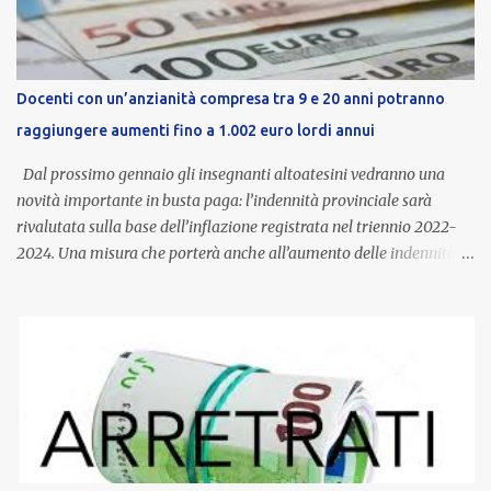
Docenti con un’anzianità compresa tra 9 e 20 anni potranno
raggiungere aumenti fino a 1.002 euro lordi annui
Dal prossimo gennaio gli insegnanti altoatesini vedranno una
novità importante in busta paga: l’indennità provinciale sarà
rivalutata sulla base dell’inflazione registrata nel triennio 2022-
2024. Una misura che porterà anche all’aumento delle indennità di
servizio, che per i docenti con un’anzianità compresa tra 9 e 20
anni potranno raggiungere fino a 1.002 euro lordi annui. Il nuovo
contratto provinciale introduce inoltre un congedo speciale
dedicato alle donne vittime di violenza di genere, in linea con la
normativa nazionale e con l’obiettivo di offrire maggiore tutela e
supporto in situazioni delicate. L’indennità provinciale per i docenti
è un unicum in Italia: si tratta di una misura esclusiva della
Provincia autonoma di Bolzano, che integra in maniera stabile lo
stipendio nazionale grazie alle prerogative garantite