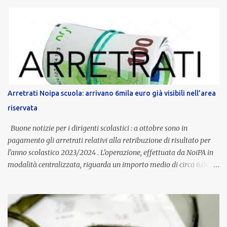
anni potranno raggiungere fino a 1.002 euro lordi annui. Il nuovo
contratto provinciale introduce inoltre un congedo speciale
dedicato alle donne vittime di violenza di genere, in linea con la
normativa nazionale e con l’obiettivo di offrire maggiore tutela e
supporto in situazioni delicate. L’indennità provinciale per i docenti
è un unicum in Italia: si tratta di una misura esclusiva della
Provincia autonoma di Bolzano, che integra in maniera stabile lo
stipendio nazionale grazie alle prerogative garantite
Arretrati Noipa scuola: arrivano 6mila euro già visibili nell’area
dall’autonomia locale. Non è un bonus temporaneo né un
riservata
compenso accessorio, ma una voce strutturale di retribuzione,
aggiornata periodicamente in base al cost...
Buone notizie per i dirigenti scolastici : a ottobre sono in
pagamento gli arretrati relativi alla retribuzione di risultato per
l’anno scolastico 2023/2024 . L’operazione, effettuata da NoiPA in
modalità centralizzata, riguarda un importo medio di circa 6.000
euro lordi , pari a 3.650 euro netti . Le somme risultano già visibili
nell’area riservata della piattaforma, insieme alla mensilità
ordinaria di ottobre . Cos’è la retribuzione di risultato La
retribuzione di risultato rappresenta la parte variabile dello
stipendio dei dirigenti scolastici. Viene corrisposta per valorizzare