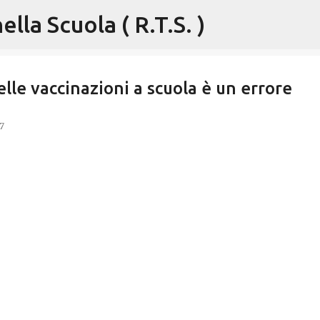
lla Scuola ( R.T.S. )
Passa ai contenuti principali
elle vaccinazioni a scuola è un errore
7