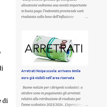
altoatesini vedranno una novità importante
in busta paga: l’indennità provinciale sarà
rivalutata sulla base dell’inflazione
registrata nel triennio 2022-2024. Una
misura che porterà anche all’aumento delle
indennità di servizio, che per i docenti con
un’anzianità compresa tra 9 e 20 anni
potranno raggiungere fino a 1.002 euro lordi
o
annui. Il nuovo contratto provinciale
introduce inoltre un congedo speciale
dedicato alle donne vittime di violenza di
di
genere, in linea con la normativa nazionale e
Arretrati Noipa scuola: arrivano 6mila
con l’obiettivo di offrire maggiore tutela e
euro già visibili nell’area riservata
supporto in situazioni delicate. L’indennità
provinciale per i docenti è un unicum in
Buone notizie per i dirigenti scolastici : a
Italia: si tratta di una misura esclusiva della
ottobre sono in pagamento gli arretrati
Provincia autonoma di Bolzano, che integra
relativi alla retribuzione di risultato per
 di
in maniera stabile lo stipendio nazionale
l’anno scolastico 2023/2024 . L’operazione,