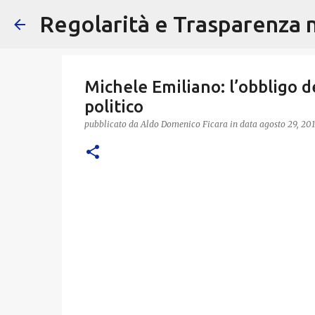
Regolarità e Trasparenza ne
Michele Emiliano: l’obbligo d
politico
pubblicato da
Aldo Domenico Ficara
in data
agosto 29, 201