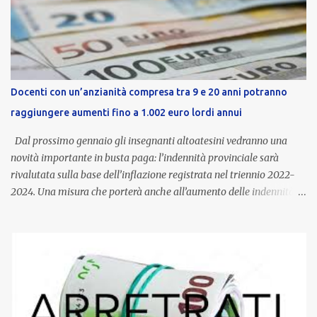
Docenti con un’anzianità compresa tra 9 e 20 anni potranno
raggiungere aumenti fino a 1.002 euro lordi annui
Dal prossimo gennaio gli insegnanti altoatesini vedranno una
novità importante in busta paga: l’indennità provinciale sarà
rivalutata sulla base dell’inflazione registrata nel triennio 2022-
2024. Una misura che porterà anche all’aumento delle indennità di
servizio, che per i docenti con un’anzianità compresa tra 9 e 20
anni potranno raggiungere fino a 1.002 euro lordi annui. Il nuovo
contratto provinciale introduce inoltre un congedo speciale
dedicato alle donne vittime di violenza di genere, in linea con la
normativa nazionale e con l’obiettivo di offrire maggiore tutela e
supporto in situazioni delicate. L’indennità provinciale per i docenti
è un unicum in Italia: si tratta di una misura esclusiva della