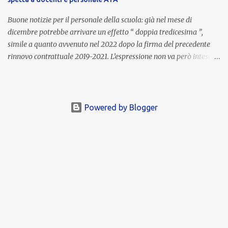
importi e le trattenute L’importo medio lordo riconosciuto è di 6....
Buone notizie per il personale della scuola: già nel mese di
dicembre potrebbe arrivare un effetto “ doppia tredicesima ”,
simile a quanto avvenuto nel 2022 dopo la firma del precedente
rinnovo contrattuale 2019-2021. L’espressione non va però intesa in
senso letterale: non si tratta di due mensilità piene , ma di una
tredicesima regolare a cui si sommeranno gli arretrati contrattuali
dovuti al nuovo accordo per il comparto scuola . In pratica,
un’integrazione straordinaria che, pur non raggiungendo l’importo
Powered by Blogger
di una seconda tredicesima, garantirà un sostegno economico
importante per milioni di lavoratori, in un periodo ancora segnato
dall’inflazione. Gli importi previsti Le cifre variano a seconda della
qualifica e del profilo professionale. In base alle prime stime:
Collaboratori scolastici : circa 850 euro netti di arretrati; Docenti :
in media 1.200 euro netti ; DSGA (Direttori dei Servizi Generali e
Amministrativi): fino a 1.700 euro netti . Si tratta di impor...