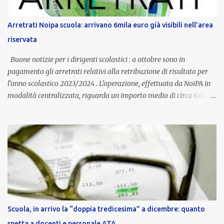
Provincia autonoma di Bolzano, che integra in maniera stabile lo
stipendio nazionale grazie alle prerogative garantite
Arretrati Noipa scuola: arrivano 6mila euro già visibili nell’area
dall’autonomia locale. Non è un bonus temporaneo né un
riservata
compenso accessorio, ma una voce strutturale di retribuzione,
aggiornata periodicamente in base al cost...
Buone notizie per i dirigenti scolastici : a ottobre sono in
pagamento gli arretrati relativi alla retribuzione di risultato per
l’anno scolastico 2023/2024 . L’operazione, effettuata da NoiPA in
modalità centralizzata, riguarda un importo medio di circa 6.000
euro lordi , pari a 3.650 euro netti . Le somme risultano già visibili
nell’area riservata della piattaforma, insieme alla mensilità
ordinaria di ottobre . Cos’è la retribuzione di risultato La
retribuzione di risultato rappresenta la parte variabile dello
stipendio dei dirigenti scolastici. Viene corrisposta per valorizzare
la qualità dell’attività svolta, la gestione delle risorse e il
raggiungimento degli obiettivi fissati dal Ministero dell’Istruzione
e del Merito (MIM) . Per l’anno scolastico 2023/2024, il MIM ha
completato la procedura di valutazione e trasmesso i dati a NoiPA,
Scuola, in arrivo la “doppia tredicesima” a dicembre: quanto
che ha poi disposto la liquidazione automatica in busta paga . Gli
spetta a docenti e personale ATA