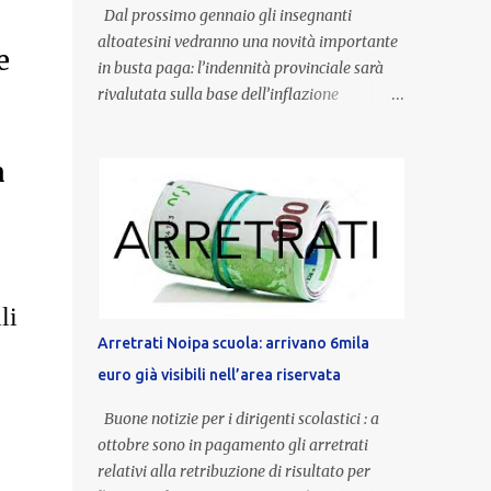
Dal prossimo gennaio gli insegnanti
altoatesini vedranno una novità importante
e
in busta paga: l’indennità provinciale sarà
rivalutata sulla base dell’inflazione
registrata nel triennio 2022-2024. Una
misura che porterà anche all’aumento delle
a
indennità di servizio, che per i docenti con
un’anzianità compresa tra 9 e 20 anni
potranno raggiungere fino a 1.002 euro lordi
annui. Il nuovo contratto provinciale
introduce inoltre un congedo speciale
dedicato alle donne vittime di violenza di
li
genere, in linea con la normativa nazionale e
Arretrati Noipa scuola: arrivano 6mila
con l’obiettivo di offrire maggiore tutela e
euro già visibili nell’area riservata
supporto in situazioni delicate. L’indennità
provinciale per i docenti è un unicum in
Buone notizie per i dirigenti scolastici : a
Italia: si tratta di una misura esclusiva della
ottobre sono in pagamento gli arretrati
Provincia autonoma di Bolzano, che integra
relativi alla retribuzione di risultato per
in maniera stabile lo stipendio nazionale