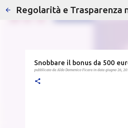
Regolarità e Trasparenza ne
Snobbare il bonus da 500 euro
pubblicato da
Aldo Domenico Ficara
in data
giugno 26, 20