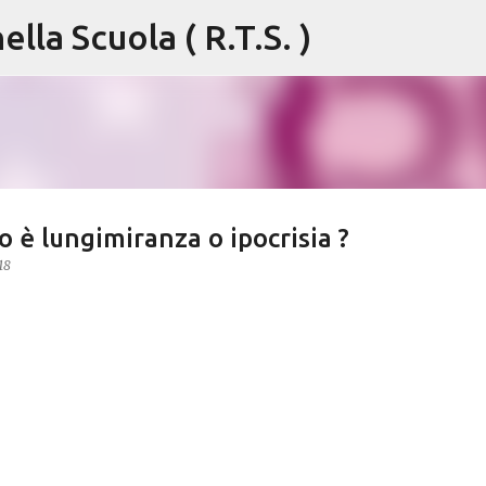
lla Scuola ( R.T.S. )
Passa ai contenuti principali
 è lungimiranza o ipocrisia ?
18