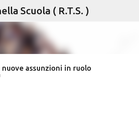
lla Scuola ( R.T.S. )
Passa ai contenuti principali
 nuove assunzioni in ruolo
8