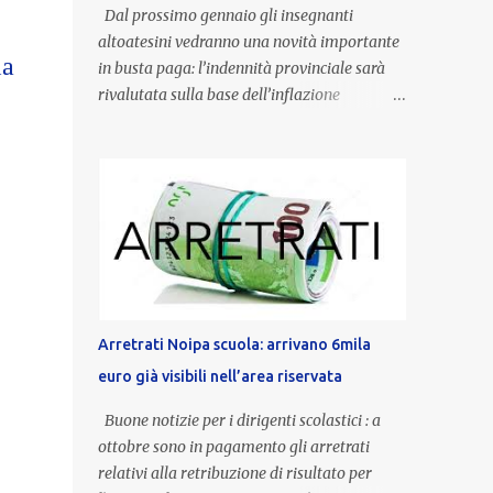
Dal prossimo gennaio gli insegnanti
altoatesini vedranno una novità importante
la
in busta paga: l’indennità provinciale sarà
rivalutata sulla base dell’inflazione
registrata nel triennio 2022-2024. Una
misura che porterà anche all’aumento delle
indennità di servizio, che per i docenti con
un’anzianità compresa tra 9 e 20 anni
potranno raggiungere fino a 1.002 euro lordi
annui. Il nuovo contratto provinciale
introduce inoltre un congedo speciale
dedicato alle donne vittime di violenza di
genere, in linea con la normativa nazionale e
Arretrati Noipa scuola: arrivano 6mila
con l’obiettivo di offrire maggiore tutela e
euro già visibili nell’area riservata
supporto in situazioni delicate. L’indennità
provinciale per i docenti è un unicum in
Buone notizie per i dirigenti scolastici : a
Italia: si tratta di una misura esclusiva della
ottobre sono in pagamento gli arretrati
Provincia autonoma di Bolzano, che integra
relativi alla retribuzione di risultato per
in maniera stabile lo stipendio nazionale