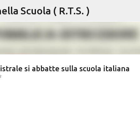
lla Scuola ( R.T.S. )
Passa ai contenuti principali
strale si abbatte sulla scuola italiana
8