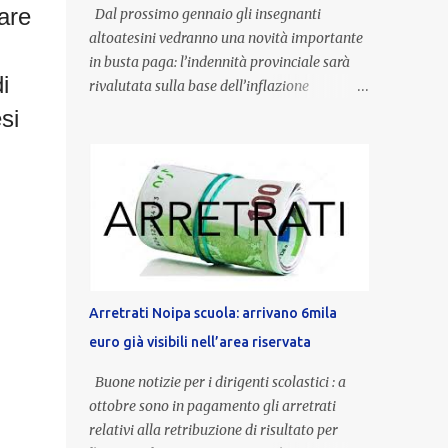
uare
Dal prossimo gennaio gli insegnanti
altoatesini vedranno una novità importante
in busta paga: l’indennità provinciale sarà
i
rivalutata sulla base dell’inflazione
registrata nel triennio 2022-2024. Una
si
misura che porterà anche all’aumento delle
indennità di servizio, che per i docenti con
un’anzianità compresa tra 9 e 20 anni
potranno raggiungere fino a 1.002 euro lordi
annui. Il nuovo contratto provinciale
introduce inoltre un congedo speciale
dedicato alle donne vittime di violenza di
genere, in linea con la normativa nazionale e
Arretrati Noipa scuola: arrivano 6mila
con l’obiettivo di offrire maggiore tutela e
euro già visibili nell’area riservata
supporto in situazioni delicate. L’indennità
provinciale per i docenti è un unicum in
Buone notizie per i dirigenti scolastici : a
Italia: si tratta di una misura esclusiva della
ottobre sono in pagamento gli arretrati
Provincia autonoma di Bolzano, che integra
relativi alla retribuzione di risultato per
in maniera stabile lo stipendio nazionale