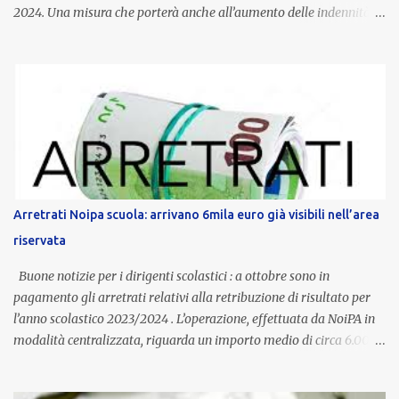
2024. Una misura che porterà anche all’aumento delle indennità di
servizio, che per i docenti con un’anzianità compresa tra 9 e 20
anni potranno raggiungere fino a 1.002 euro lordi annui. Il nuovo
contratto provinciale introduce inoltre un congedo speciale
dedicato alle donne vittime di violenza di genere, in linea con la
normativa nazionale e con l’obiettivo di offrire maggiore tutela e
supporto in situazioni delicate. L’indennità provinciale per i docenti
è un unicum in Italia: si tratta di una misura esclusiva della
Provincia autonoma di Bolzano, che integra in maniera stabile lo
stipendio nazionale grazie alle prerogative garantite
Arretrati Noipa scuola: arrivano 6mila euro già visibili nell’area
dall’autonomia locale. Non è un bonus temporaneo né un
riservata
compenso accessorio, ma una voce strutturale di retribuzione,
aggiornata periodicamente in base al cost...
Buone notizie per i dirigenti scolastici : a ottobre sono in
pagamento gli arretrati relativi alla retribuzione di risultato per
l’anno scolastico 2023/2024 . L’operazione, effettuata da NoiPA in
modalità centralizzata, riguarda un importo medio di circa 6.000
euro lordi , pari a 3.650 euro netti . Le somme risultano già visibili
nell’area riservata della piattaforma, insieme alla mensilità