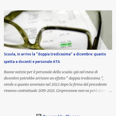
euro lordi , pari a 3.650 euro netti . Le somme risultano già visibili
nell’area riservata della piattaforma, insieme alla mensilità
ordinaria di ottobre . Cos’è la retribuzione di risultato La
retribuzione di risultato rappresenta la parte variabile dello
stipendio dei dirigenti scolastici. Viene corrisposta per valorizzare
la qualità dell’attività svolta, la gestione delle risorse e il
raggiungimento degli obiettivi fissati dal Ministero dell’Istruzione
e del Merito (MIM) . Per l’anno scolastico 2023/2024, il MIM ha
completato la procedura di valutazione e trasmesso i dati a NoiPA,
Scuola, in arrivo la “doppia tredicesima” a dicembre: quanto
che ha poi disposto la liquidazione automatica in busta paga . Gli
spetta a docenti e personale ATA
importi e le trattenute L’importo medio lordo riconosciuto è di 6....
Buone notizie per il personale della scuola: già nel mese di
dicembre potrebbe arrivare un effetto “ doppia tredicesima ”,
simile a quanto avvenuto nel 2022 dopo la firma del precedente
rinnovo contrattuale 2019-2021. L’espressione non va però intesa in
senso letterale: non si tratta di due mensilità piene , ma di una
tredicesima regolare a cui si sommeranno gli arretrati contrattuali
dovuti al nuovo accordo per il comparto scuola . In pratica,
un’integrazione straordinaria che, pur non raggiungendo l’importo