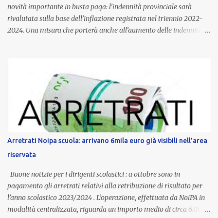
novità importante in busta paga: l’indennità provinciale sarà
rivalutata sulla base dell’inflazione registrata nel triennio 2022-
2024. Una misura che porterà anche all’aumento delle indennità di
servizio, che per i docenti con un’anzianità compresa tra 9 e 20
anni potranno raggiungere fino a 1.002 euro lordi annui. Il nuovo
contratto provinciale introduce inoltre un congedo speciale
dedicato alle donne vittime di violenza di genere, in linea con la
normativa nazionale e con l’obiettivo di offrire maggiore tutela e
supporto in situazioni delicate. L’indennità provinciale per i docenti
è un unicum in Italia: si tratta di una misura esclusiva della
Provincia autonoma di Bolzano, che integra in maniera stabile lo
stipendio nazionale grazie alle prerogative garantite
Arretrati Noipa scuola: arrivano 6mila euro già visibili nell’area
dall’autonomia locale. Non è un bonus temporaneo né un
riservata
compenso accessorio, ma una voce strutturale di retribuzione,
aggiornata periodicamente in base al cost...
Buone notizie per i dirigenti scolastici : a ottobre sono in
pagamento gli arretrati relativi alla retribuzione di risultato per
l’anno scolastico 2023/2024 . L’operazione, effettuata da NoiPA in
modalità centralizzata, riguarda un importo medio di circa 6.000