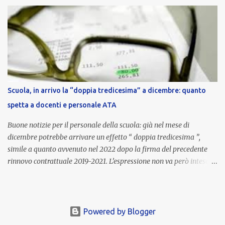
nell’area riservata della piattaforma, insieme alla mensilità
ordinaria di ottobre . Cos’è la retribuzione di risultato La
retribuzione di risultato rappresenta la parte variabile dello
stipendio dei dirigenti scolastici. Viene corrisposta per valorizzare
la qualità dell’attività svolta, la gestione delle risorse e il
raggiungimento degli obiettivi fissati dal Ministero dell’Istruzione
e del Merito (MIM) . Per l’anno scolastico 2023/2024, il MIM ha
completato la procedura di valutazione e trasmesso i dati a NoiPA,
Scuola, in arrivo la “doppia tredicesima” a dicembre: quanto
che ha poi disposto la liquidazione automatica in busta paga . Gli
spetta a docenti e personale ATA
importi e le trattenute L’importo medio lordo riconosciuto è di 6....
Buone notizie per il personale della scuola: già nel mese di
dicembre potrebbe arrivare un effetto “ doppia tredicesima ”,
simile a quanto avvenuto nel 2022 dopo la firma del precedente
rinnovo contrattuale 2019-2021. L’espressione non va però intesa in
senso letterale: non si tratta di due mensilità piene , ma di una
tredicesima regolare a cui si sommeranno gli arretrati contrattuali
dovuti al nuovo accordo per il comparto scuola . In pratica,
un’integrazione straordinaria che, pur non raggiungendo l’importo
Powered by Blogger
di una seconda tredicesima, garantirà un sostegno economico