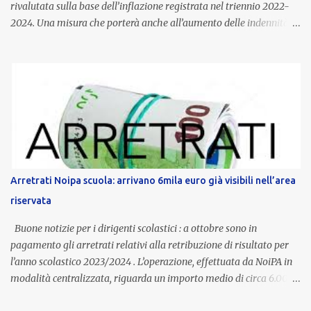
rivalutata sulla base dell’inflazione registrata nel triennio 2022-
2024. Una misura che porterà anche all’aumento delle indennità di
servizio, che per i docenti con un’anzianità compresa tra 9 e 20
anni potranno raggiungere fino a 1.002 euro lordi annui. Il nuovo
contratto provinciale introduce inoltre un congedo speciale
dedicato alle donne vittime di violenza di genere, in linea con la
normativa nazionale e con l’obiettivo di offrire maggiore tutela e
supporto in situazioni delicate. L’indennità provinciale per i docenti
è un unicum in Italia: si tratta di una misura esclusiva della
Provincia autonoma di Bolzano, che integra in maniera stabile lo
stipendio nazionale grazie alle prerogative garantite
Arretrati Noipa scuola: arrivano 6mila euro già visibili nell’area
dall’autonomia locale. Non è un bonus temporaneo né un
riservata
compenso accessorio, ma una voce strutturale di retribuzione,
aggiornata periodicamente in base al cost...
Buone notizie per i dirigenti scolastici : a ottobre sono in
pagamento gli arretrati relativi alla retribuzione di risultato per
l’anno scolastico 2023/2024 . L’operazione, effettuata da NoiPA in
modalità centralizzata, riguarda un importo medio di circa 6.000
euro lordi , pari a 3.650 euro netti . Le somme risultano già visibili