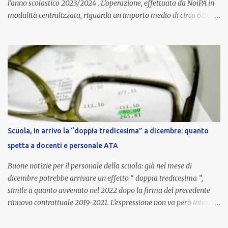
l’anno scolastico 2023/2024 . L’operazione, effettuata da NoiPA in
modalità centralizzata, riguarda un importo medio di circa 6.000
euro lordi , pari a 3.650 euro netti . Le somme risultano già visibili
nell’area riservata della piattaforma, insieme alla mensilità
ordinaria di ottobre . Cos’è la retribuzione di risultato La
retribuzione di risultato rappresenta la parte variabile dello
stipendio dei dirigenti scolastici. Viene corrisposta per valorizzare
la qualità dell’attività svolta, la gestione delle risorse e il
raggiungimento degli obiettivi fissati dal Ministero dell’Istruzione
e del Merito (MIM) . Per l’anno scolastico 2023/2024, il MIM ha
completato la procedura di valutazione e trasmesso i dati a NoiPA,
Scuola, in arrivo la “doppia tredicesima” a dicembre: quanto
che ha poi disposto la liquidazione automatica in busta paga . Gli
spetta a docenti e personale ATA
importi e le trattenute L’importo medio lordo riconosciuto è di 6....
Buone notizie per il personale della scuola: già nel mese di
dicembre potrebbe arrivare un effetto “ doppia tredicesima ”,
simile a quanto avvenuto nel 2022 dopo la firma del precedente
rinnovo contrattuale 2019-2021. L’espressione non va però intesa in
senso letterale: non si tratta di due mensilità piene , ma di una
tredicesima regolare a cui si sommeranno gli arretrati contrattuali