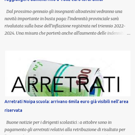
Dal prossimo gennaio gli insegnanti altoatesini vedranno una
novità importante in busta paga: l’indennità provinciale sarà
rivalutata sulla base dell’inflazione registrata nel triennio 2022-
2024. Una misura che porterà anche all’aumento delle indennità di
servizio, che per i docenti con un’anzianità compresa tra 9 e 20
anni potranno raggiungere fino a 1.002 euro lordi annui. Il nuovo
contratto provinciale introduce inoltre un congedo speciale
dedicato alle donne vittime di violenza di genere, in linea con la
normativa nazionale e con l’obiettivo di offrire maggiore tutela e
supporto in situazioni delicate. L’indennità provinciale per i docenti
è un unicum in Italia: si tratta di una misura esclusiva della
Provincia autonoma di Bolzano, che integra in maniera stabile lo
stipendio nazionale grazie alle prerogative garantite
Arretrati Noipa scuola: arrivano 6mila euro già visibili nell’area
dall’autonomia locale. Non è un bonus temporaneo né un
riservata
compenso accessorio, ma una voce strutturale di retribuzione,
aggiornata periodicamente in base al cost...
Buone notizie per i dirigenti scolastici : a ottobre sono in
pagamento gli arretrati relativi alla retribuzione di risultato per