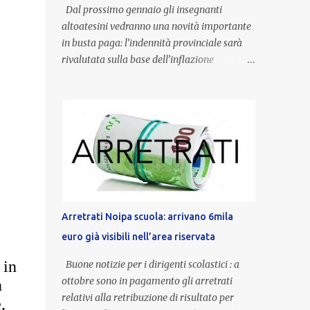
Dal prossimo gennaio gli insegnanti
altoatesini vedranno una novità importante
in busta paga: l’indennità provinciale sarà
rivalutata sulla base dell’inflazione
registrata nel triennio 2022-2024. Una
misura che porterà anche all’aumento delle
indennità di servizio, che per i docenti con
un’anzianità compresa tra 9 e 20 anni
potranno raggiungere fino a 1.002 euro lordi
annui. Il nuovo contratto provinciale
introduce inoltre un congedo speciale
dedicato alle donne vittime di violenza di
genere, in linea con la normativa nazionale e
Arretrati Noipa scuola: arrivano 6mila
con l’obiettivo di offrire maggiore tutela e
euro già visibili nell’area riservata
supporto in situazioni delicate. L’indennità
provinciale per i docenti è un unicum in
 in
Buone notizie per i dirigenti scolastici : a
Italia: si tratta di una misura esclusiva della
ottobre sono in pagamento gli arretrati
n
Provincia autonoma di Bolzano, che integra
relativi alla retribuzione di risultato per
,
in maniera stabile lo stipendio nazionale