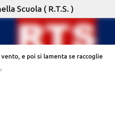
lla Scuola ( R.T.S. )
Passa ai contenuti principali
 vento, e poi si lamenta se raccoglie
20