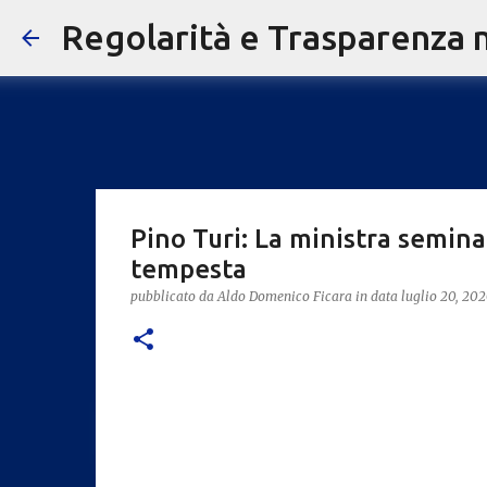
Regolarità e Trasparenza ne
Pino Turi: La ministra semina
tempesta
pubblicato da
Aldo Domenico Ficara
in data
luglio 20, 20