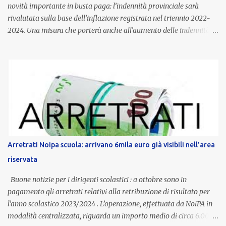
novità importante in busta paga: l’indennità provinciale sarà
rivalutata sulla base dell’inflazione registrata nel triennio 2022-
2024. Una misura che porterà anche all’aumento delle indennità di
servizio, che per i docenti con un’anzianità compresa tra 9 e 20
anni potranno raggiungere fino a 1.002 euro lordi annui. Il nuovo
contratto provinciale introduce inoltre un congedo speciale
dedicato alle donne vittime di violenza di genere, in linea con la
normativa nazionale e con l’obiettivo di offrire maggiore tutela e
supporto in situazioni delicate. L’indennità provinciale per i docenti
è un unicum in Italia: si tratta di una misura esclusiva della
Provincia autonoma di Bolzano, che integra in maniera stabile lo
stipendio nazionale grazie alle prerogative garantite
Arretrati Noipa scuola: arrivano 6mila euro già visibili nell’area
dall’autonomia locale. Non è un bonus temporaneo né un
riservata
compenso accessorio, ma una voce strutturale di retribuzione,
aggiornata periodicamente in base al cost...
Buone notizie per i dirigenti scolastici : a ottobre sono in
pagamento gli arretrati relativi alla retribuzione di risultato per
l’anno scolastico 2023/2024 . L’operazione, effettuata da NoiPA in
modalità centralizzata, riguarda un importo medio di circa 6.000