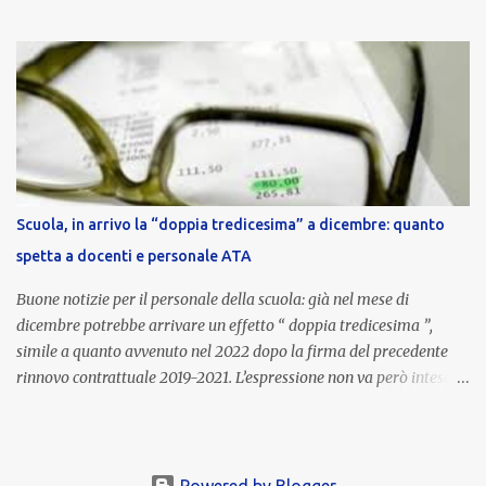
euro lordi , pari a 3.650 euro netti . Le somme risultano già visibili
nell’area riservata della piattaforma, insieme alla mensilità
ordinaria di ottobre . Cos’è la retribuzione di risultato La
retribuzione di risultato rappresenta la parte variabile dello
stipendio dei dirigenti scolastici. Viene corrisposta per valorizzare
la qualità dell’attività svolta, la gestione delle risorse e il
raggiungimento degli obiettivi fissati dal Ministero dell’Istruzione
e del Merito (MIM) . Per l’anno scolastico 2023/2024, il MIM ha
completato la procedura di valutazione e trasmesso i dati a NoiPA,
Scuola, in arrivo la “doppia tredicesima” a dicembre: quanto
che ha poi disposto la liquidazione automatica in busta paga . Gli
spetta a docenti e personale ATA
importi e le trattenute L’importo medio lordo riconosciuto è di 6....
Buone notizie per il personale della scuola: già nel mese di
dicembre potrebbe arrivare un effetto “ doppia tredicesima ”,
simile a quanto avvenuto nel 2022 dopo la firma del precedente
rinnovo contrattuale 2019-2021. L’espressione non va però intesa in
senso letterale: non si tratta di due mensilità piene , ma di una
tredicesima regolare a cui si sommeranno gli arretrati contrattuali
dovuti al nuovo accordo per il comparto scuola . In pratica,
un’integrazione straordinaria che, pur non raggiungendo l’importo