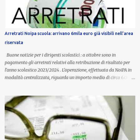
normativa nazionale e con l’obiettivo di offrire maggiore tutela e
supporto in situazioni delicate. L’indennità provinciale per i docenti
è un unicum in Italia: si tratta di una misura esclusiva della
Provincia autonoma di Bolzano, che integra in maniera stabile lo
stipendio nazionale grazie alle prerogative garantite
Arretrati Noipa scuola: arrivano 6mila euro già visibili nell’area
dall’autonomia locale. Non è un bonus temporaneo né un
riservata
compenso accessorio, ma una voce strutturale di retribuzione,
aggiornata periodicamente in base al cost...
Buone notizie per i dirigenti scolastici : a ottobre sono in
pagamento gli arretrati relativi alla retribuzione di risultato per
l’anno scolastico 2023/2024 . L’operazione, effettuata da NoiPA in
modalità centralizzata, riguarda un importo medio di circa 6.000
euro lordi , pari a 3.650 euro netti . Le somme risultano già visibili
nell’area riservata della piattaforma, insieme alla mensilità
ordinaria di ottobre . Cos’è la retribuzione di risultato La
retribuzione di risultato rappresenta la parte variabile dello
stipendio dei dirigenti scolastici. Viene corrisposta per valorizzare
la qualità dell’attività svolta, la gestione delle risorse e il
raggiungimento degli obiettivi fissati dal Ministero dell’Istruzione
e del Merito (MIM) . Per l’anno scolastico 2023/2024, il MIM ha