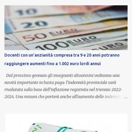
Docenti con un’anzianità compresa tra 9 e 20 anni potranno
raggiungere aumenti fino a 1.002 euro lordi annui
Dal prossimo gennaio gli insegnanti altoatesini vedranno una
novità importante in busta paga: l’indennità provinciale sarà
rivalutata sulla base dell’inflazione registrata nel triennio 2022-
2024. Una misura che porterà anche all’aumento delle indennità di
servizio, che per i docenti con un’anzianità compresa tra 9 e 20
anni potranno raggiungere fino a 1.002 euro lordi annui. Il nuovo
contratto provinciale introduce inoltre un congedo speciale
dedicato alle donne vittime di violenza di genere, in linea con la