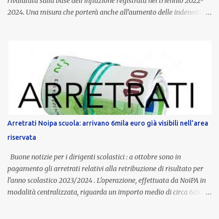
rivalutata sulla base dell’inflazione registrata nel triennio 2022-
2024. Una misura che porterà anche all’aumento delle indennità di
servizio, che per i docenti con un’anzianità compresa tra 9 e 20
anni potranno raggiungere fino a 1.002 euro lordi annui. Il nuovo
contratto provinciale introduce inoltre un congedo speciale
dedicato alle donne vittime di violenza di genere, in linea con la
normativa nazionale e con l’obiettivo di offrire maggiore tutela e
supporto in situazioni delicate. L’indennità provinciale per i docenti
è un unicum in Italia: si tratta di una misura esclusiva della
Provincia autonoma di Bolzano, che integra in maniera stabile lo
stipendio nazionale grazie alle prerogative garantite
Arretrati Noipa scuola: arrivano 6mila euro già visibili nell’area
dall’autonomia locale. Non è un bonus temporaneo né un
riservata
compenso accessorio, ma una voce strutturale di retribuzione,
aggiornata periodicamente in base al cost...
Buone notizie per i dirigenti scolastici : a ottobre sono in
pagamento gli arretrati relativi alla retribuzione di risultato per
l’anno scolastico 2023/2024 . L’operazione, effettuata da NoiPA in
modalità centralizzata, riguarda un importo medio di circa 6.000
euro lordi , pari a 3.650 euro netti . Le somme risultano già visibili
nell’area riservata della piattaforma, insieme alla mensilità