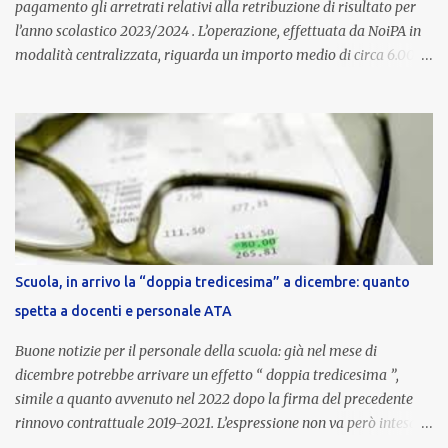
pagamento gli arretrati relativi alla retribuzione di risultato per
l’anno scolastico 2023/2024 . L’operazione, effettuata da NoiPA in
modalità centralizzata, riguarda un importo medio di circa 6.000
euro lordi , pari a 3.650 euro netti . Le somme risultano già visibili
nell’area riservata della piattaforma, insieme alla mensilità
ordinaria di ottobre . Cos’è la retribuzione di risultato La
retribuzione di risultato rappresenta la parte variabile dello
stipendio dei dirigenti scolastici. Viene corrisposta per valorizzare
la qualità dell’attività svolta, la gestione delle risorse e il
raggiungimento degli obiettivi fissati dal Ministero dell’Istruzione
e del Merito (MIM) . Per l’anno scolastico 2023/2024, il MIM ha
completato la procedura di valutazione e trasmesso i dati a NoiPA,
Scuola, in arrivo la “doppia tredicesima” a dicembre: quanto
che ha poi disposto la liquidazione automatica in busta paga . Gli
spetta a docenti e personale ATA
importi e le trattenute L’importo medio lordo riconosciuto è di 6....
Buone notizie per il personale della scuola: già nel mese di
dicembre potrebbe arrivare un effetto “ doppia tredicesima ”,
simile a quanto avvenuto nel 2022 dopo la firma del precedente
rinnovo contrattuale 2019-2021. L’espressione non va però intesa in
senso letterale: non si tratta di due mensilità piene , ma di una