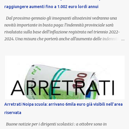
raggiungere aumenti fino a 1.002 euro lordi annui
Dal prossimo gennaio gli insegnanti altoatesini vedranno una
novità importante in busta paga: l’indennità provinciale sarà
rivalutata sulla base dell’inflazione registrata nel triennio 2022-
2024. Una misura che porterà anche all’aumento delle indennità di
servizio, che per i docenti con un’anzianità compresa tra 9 e 20
anni potranno raggiungere fino a 1.002 euro lordi annui. Il nuovo
contratto provinciale introduce inoltre un congedo speciale
dedicato alle donne vittime di violenza di genere, in linea con la
normativa nazionale e con l’obiettivo di offrire maggiore tutela e
supporto in situazioni delicate. L’indennità provinciale per i docenti
è un unicum in Italia: si tratta di una misura esclusiva della
Provincia autonoma di Bolzano, che integra in maniera stabile lo
stipendio nazionale grazie alle prerogative garantite
Arretrati Noipa scuola: arrivano 6mila euro già visibili nell’area
dall’autonomia locale. Non è un bonus temporaneo né un
riservata
compenso accessorio, ma una voce strutturale di retribuzione,
aggiornata periodicamente in base al cost...
Buone notizie per i dirigenti scolastici : a ottobre sono in