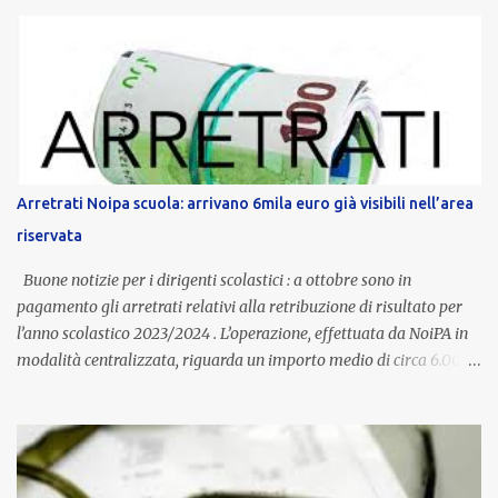
anni potranno raggiungere fino a 1.002 euro lordi annui. Il nuovo
contratto provinciale introduce inoltre un congedo speciale
dedicato alle donne vittime di violenza di genere, in linea con la
normativa nazionale e con l’obiettivo di offrire maggiore tutela e
supporto in situazioni delicate. L’indennità provinciale per i docenti
è un unicum in Italia: si tratta di una misura esclusiva della
Provincia autonoma di Bolzano, che integra in maniera stabile lo
stipendio nazionale grazie alle prerogative garantite
Arretrati Noipa scuola: arrivano 6mila euro già visibili nell’area
dall’autonomia locale. Non è un bonus temporaneo né un
riservata
compenso accessorio, ma una voce strutturale di retribuzione,
aggiornata periodicamente in base al cost...
Buone notizie per i dirigenti scolastici : a ottobre sono in
pagamento gli arretrati relativi alla retribuzione di risultato per
l’anno scolastico 2023/2024 . L’operazione, effettuata da NoiPA in
modalità centralizzata, riguarda un importo medio di circa 6.000
euro lordi , pari a 3.650 euro netti . Le somme risultano già visibili
nell’area riservata della piattaforma, insieme alla mensilità
ordinaria di ottobre . Cos’è la retribuzione di risultato La
retribuzione di risultato rappresenta la parte variabile dello
stipendio dei dirigenti scolastici. Viene corrisposta per valorizzare