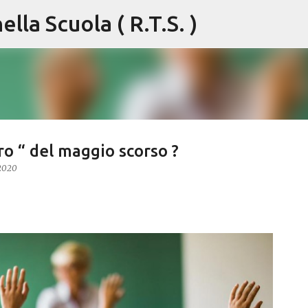
lla Scuola ( R.T.S. )
Passa ai contenuti principali
ro “ del maggio scorso ?
 2020