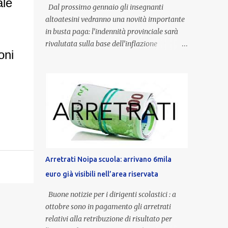
ale
Dal prossimo gennaio gli insegnanti
altoatesini vedranno una novità importante
in busta paga: l’indennità provinciale sarà
rivalutata sulla base dell’inflazione
oni
registrata nel triennio 2022-2024. Una
misura che porterà anche all’aumento delle
indennità di servizio, che per i docenti con
un’anzianità compresa tra 9 e 20 anni
potranno raggiungere fino a 1.002 euro lordi
annui. Il nuovo contratto provinciale
introduce inoltre un congedo speciale
dedicato alle donne vittime di violenza di
genere, in linea con la normativa nazionale e
Arretrati Noipa scuola: arrivano 6mila
con l’obiettivo di offrire maggiore tutela e
euro già visibili nell’area riservata
supporto in situazioni delicate. L’indennità
provinciale per i docenti è un unicum in
Buone notizie per i dirigenti scolastici : a
Italia: si tratta di una misura esclusiva della
ottobre sono in pagamento gli arretrati
Provincia autonoma di Bolzano, che integra
relativi alla retribuzione di risultato per
in maniera stabile lo stipendio nazionale