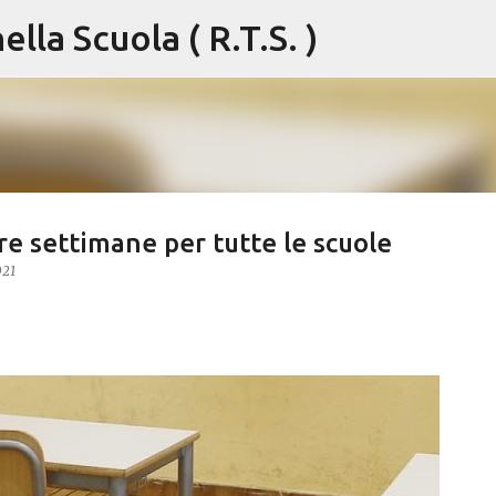
lla Scuola ( R.T.S. )
Passa ai contenuti principali
tre settimane per tutte le scuole
021