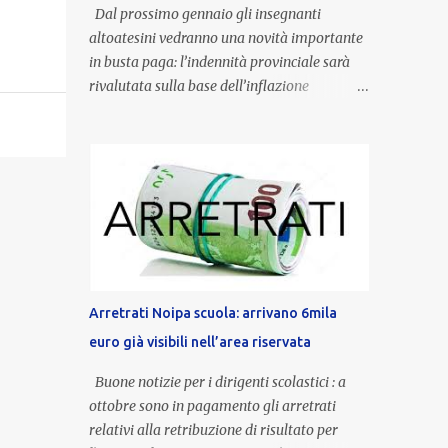
Dal prossimo gennaio gli insegnanti
altoatesini vedranno una novità importante
in busta paga: l’indennità provinciale sarà
rivalutata sulla base dell’inflazione
registrata nel triennio 2022-2024. Una
misura che porterà anche all’aumento delle
indennità di servizio, che per i docenti con
un’anzianità compresa tra 9 e 20 anni
potranno raggiungere fino a 1.002 euro lordi
annui. Il nuovo contratto provinciale
introduce inoltre un congedo speciale
dedicato alle donne vittime di violenza di
genere, in linea con la normativa nazionale e
Arretrati Noipa scuola: arrivano 6mila
con l’obiettivo di offrire maggiore tutela e
euro già visibili nell’area riservata
supporto in situazioni delicate. L’indennità
provinciale per i docenti è un unicum in
Buone notizie per i dirigenti scolastici : a
Italia: si tratta di una misura esclusiva della
ottobre sono in pagamento gli arretrati
Provincia autonoma di Bolzano, che integra
relativi alla retribuzione di risultato per
in maniera stabile lo stipendio nazionale