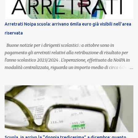
è un unicum in Italia: si tratta di una misura esclusiva della
Provincia autonoma di Bolzano, che integra in maniera stabile lo
stipendio nazionale grazie alle prerogative garantite
Arretrati Noipa scuola: arrivano 6mila euro già visibili nell’area
dall’autonomia locale. Non è un bonus temporaneo né un
riservata
compenso accessorio, ma una voce strutturale di retribuzione,
aggiornata periodicamente in base al cost...
Buone notizie per i dirigenti scolastici : a ottobre sono in
pagamento gli arretrati relativi alla retribuzione di risultato per
l’anno scolastico 2023/2024 . L’operazione, effettuata da NoiPA in
modalità centralizzata, riguarda un importo medio di circa 6.000
euro lordi , pari a 3.650 euro netti . Le somme risultano già visibili
nell’area riservata della piattaforma, insieme alla mensilità
ordinaria di ottobre . Cos’è la retribuzione di risultato La
retribuzione di risultato rappresenta la parte variabile dello
stipendio dei dirigenti scolastici. Viene corrisposta per valorizzare
la qualità dell’attività svolta, la gestione delle risorse e il
raggiungimento degli obiettivi fissati dal Ministero dell’Istruzione
e del Merito (MIM) . Per l’anno scolastico 2023/2024, il MIM ha
completato la procedura di valutazione e trasmesso i dati a NoiPA,
Scuola, in arrivo la “doppia tredicesima” a dicembre: quanto