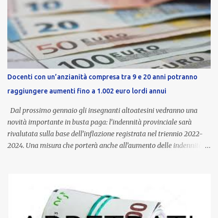
Docenti con un’anzianità compresa tra 9 e 20 anni potranno
raggiungere aumenti fino a 1.002 euro lordi annui
Dal prossimo gennaio gli insegnanti altoatesini vedranno una
novità importante in busta paga: l’indennità provinciale sarà
rivalutata sulla base dell’inflazione registrata nel triennio 2022-
2024. Una misura che porterà anche all’aumento delle indennità di
servizio, che per i docenti con un’anzianità compresa tra 9 e 20
anni potranno raggiungere fino a 1.002 euro lordi annui. Il nuovo
contratto provinciale introduce inoltre un congedo speciale
dedicato alle donne vittime di violenza di genere, in linea con la
normativa nazionale e con l’obiettivo di offrire maggiore tutela e
supporto in situazioni delicate. L’indennità provinciale per i docenti