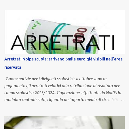
servizio, che per i docenti con un’anzianità compresa tra 9 e 20
anni potranno raggiungere fino a 1.002 euro lordi annui. Il nuovo
contratto provinciale introduce inoltre un congedo speciale
dedicato alle donne vittime di violenza di genere, in linea con la
normativa nazionale e con l’obiettivo di offrire maggiore tutela e
supporto in situazioni delicate. L’indennità provinciale per i docenti
è un unicum in Italia: si tratta di una misura esclusiva della
Provincia autonoma di Bolzano, che integra in maniera stabile lo
stipendio nazionale grazie alle prerogative garantite
Arretrati Noipa scuola: arrivano 6mila euro già visibili nell’area
dall’autonomia locale. Non è un bonus temporaneo né un
riservata
compenso accessorio, ma una voce strutturale di retribuzione,
aggiornata periodicamente in base al cost...
Buone notizie per i dirigenti scolastici : a ottobre sono in
pagamento gli arretrati relativi alla retribuzione di risultato per
l’anno scolastico 2023/2024 . L’operazione, effettuata da NoiPA in
modalità centralizzata, riguarda un importo medio di circa 6.000
euro lordi , pari a 3.650 euro netti . Le somme risultano già visibili
nell’area riservata della piattaforma, insieme alla mensilità
ordinaria di ottobre . Cos’è la retribuzione di risultato La
retribuzione di risultato rappresenta la parte variabile dello