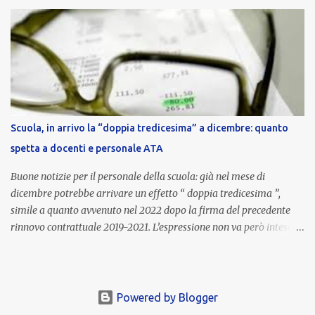
nell’area riservata della piattaforma, insieme alla mensilità
ordinaria di ottobre . Cos’è la retribuzione di risultato La
retribuzione di risultato rappresenta la parte variabile dello
stipendio dei dirigenti scolastici. Viene corrisposta per valorizzare
la qualità dell’attività svolta, la gestione delle risorse e il
raggiungimento degli obiettivi fissati dal Ministero dell’Istruzione
e del Merito (MIM) . Per l’anno scolastico 2023/2024, il MIM ha
completato la procedura di valutazione e trasmesso i dati a NoiPA,
Scuola, in arrivo la “doppia tredicesima” a dicembre: quanto
che ha poi disposto la liquidazione automatica in busta paga . Gli
spetta a docenti e personale ATA
importi e le trattenute L’importo medio lordo riconosciuto è di 6....
Buone notizie per il personale della scuola: già nel mese di
dicembre potrebbe arrivare un effetto “ doppia tredicesima ”,
simile a quanto avvenuto nel 2022 dopo la firma del precedente
rinnovo contrattuale 2019-2021. L’espressione non va però intesa in
senso letterale: non si tratta di due mensilità piene , ma di una
tredicesima regolare a cui si sommeranno gli arretrati contrattuali
dovuti al nuovo accordo per il comparto scuola . In pratica,
un’integrazione straordinaria che, pur non raggiungendo l’importo
Powered by Blogger
di una seconda tredicesima, garantirà un sostegno economico