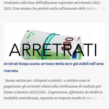
rivalutata sulla base dell’inflazione registrata nel triennio 2022-
2024. Una misura che porterà anche all’aumento delle indennità di
servizio, che per i docenti con un’anzianità compresa tra 9 e 20
anni potranno raggiungere fino a 1.002 euro lordi annui. Il nuovo
contratto provinciale introduce inoltre un congedo speciale
dedicato alle donne vittime di violenza di genere, in linea con la
normativa nazionale e con l’obiettivo di offrire maggiore tutela e
supporto in situazioni delicate. L’indennità provinciale per i docenti
è un unicum in Italia: si tratta di una misura esclusiva della
Provincia autonoma di Bolzano, che integra in maniera stabile lo
stipendio nazionale grazie alle prerogative garantite
Arretrati Noipa scuola: arrivano 6mila euro già visibili nell’area
dall’autonomia locale. Non è un bonus temporaneo né un
riservata
compenso accessorio, ma una voce strutturale di retribuzione,
aggiornata periodicamente in base al cost...
Buone notizie per i dirigenti scolastici : a ottobre sono in
pagamento gli arretrati relativi alla retribuzione di risultato per
l’anno scolastico 2023/2024 . L’operazione, effettuata da NoiPA in
modalità centralizzata, riguarda un importo medio di circa 6.000
euro lordi , pari a 3.650 euro netti . Le somme risultano già visibili