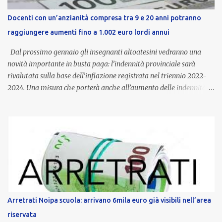
Docenti con un’anzianità compresa tra 9 e 20 anni potranno
raggiungere aumenti fino a 1.002 euro lordi annui
Dal prossimo gennaio gli insegnanti altoatesini vedranno una
novità importante in busta paga: l’indennità provinciale sarà
rivalutata sulla base dell’inflazione registrata nel triennio 2022-
2024. Una misura che porterà anche all’aumento delle indennità di
servizio, che per i docenti con un’anzianità compresa tra 9 e 20
anni potranno raggiungere fino a 1.002 euro lordi annui. Il nuovo
contratto provinciale introduce inoltre un congedo speciale
dedicato alle donne vittime di violenza di genere, in linea con la
normativa nazionale e con l’obiettivo di offrire maggiore tutela e
supporto in situazioni delicate. L’indennità provinciale per i docenti
è un unicum in Italia: si tratta di una misura esclusiva della
Provincia autonoma di Bolzano, che integra in maniera stabile lo
stipendio nazionale grazie alle prerogative garantite
Arretrati Noipa scuola: arrivano 6mila euro già visibili nell’area
dall’autonomia locale. Non è un bonus temporaneo né un
riservata
compenso accessorio, ma una voce strutturale di retribuzione,