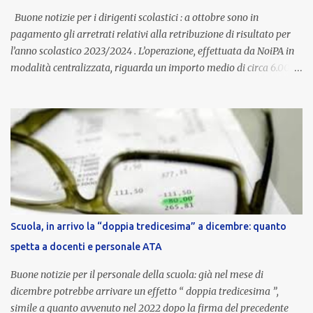
aggiornata periodicamente in base al cost...
Buone notizie per i dirigenti scolastici : a ottobre sono in
pagamento gli arretrati relativi alla retribuzione di risultato per
l’anno scolastico 2023/2024 . L’operazione, effettuata da NoiPA in
modalità centralizzata, riguarda un importo medio di circa 6.000
euro lordi , pari a 3.650 euro netti . Le somme risultano già visibili
nell’area riservata della piattaforma, insieme alla mensilità
ordinaria di ottobre . Cos’è la retribuzione di risultato La
retribuzione di risultato rappresenta la parte variabile dello
stipendio dei dirigenti scolastici. Viene corrisposta per valorizzare
la qualità dell’attività svolta, la gestione delle risorse e il
raggiungimento degli obiettivi fissati dal Ministero dell’Istruzione
e del Merito (MIM) . Per l’anno scolastico 2023/2024, il MIM ha
completato la procedura di valutazione e trasmesso i dati a NoiPA,
Scuola, in arrivo la “doppia tredicesima” a dicembre: quanto
che ha poi disposto la liquidazione automatica in busta paga . Gli
spetta a docenti e personale ATA
importi e le trattenute L’importo medio lordo riconosciuto è di 6....
Buone notizie per il personale della scuola: già nel mese di
dicembre potrebbe arrivare un effetto “ doppia tredicesima ”,
simile a quanto avvenuto nel 2022 dopo la firma del precedente