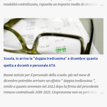
modalità centralizzata, riguarda un importo medio di circa 6.000
euro lordi , pari a 3.650 euro netti . Le somme risultano già visibili
nell’area riservata della piattaforma, insieme alla mensilità
ordinaria di ottobre . Cos’è la retribuzione di risultato La
retribuzione di risultato rappresenta la parte variabile dello
stipendio dei dirigenti scolastici. Viene corrisposta per valorizzare
la qualità dell’attività svolta, la gestione delle risorse e il
raggiungimento degli obiettivi fissati dal Ministero dell’Istruzione
e del Merito (MIM) . Per l’anno scolastico 2023/2024, il MIM ha
completato la procedura di valutazione e trasmesso i dati a NoiPA,
Scuola, in arrivo la “doppia tredicesima” a dicembre: quanto
che ha poi disposto la liquidazione automatica in busta paga . Gli
spetta a docenti e personale ATA
importi e le trattenute L’importo medio lordo riconosciuto è di 6....
Buone notizie per il personale della scuola: già nel mese di
dicembre potrebbe arrivare un effetto “ doppia tredicesima ”,
simile a quanto avvenuto nel 2022 dopo la firma del precedente
rinnovo contrattuale 2019-2021. L’espressione non va però intesa in
senso letterale: non si tratta di due mensilità piene , ma di una
tredicesima regolare a cui si sommeranno gli arretrati contrattuali