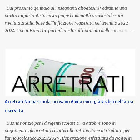
Dal prossimo gennaio gli insegnanti altoatesini vedranno una
novità importante in busta paga: l’indennità provinciale sarà
rivalutata sulla base dell’inflazione registrata nel triennio 2022-
2024. Una misura che porterà anche all’aumento delle indennità di
servizio, che per i docenti con un’anzianità compresa tra 9 e 20
anni potranno raggiungere fino a 1.002 euro lordi annui. Il nuovo
contratto provinciale introduce inoltre un congedo speciale
dedicato alle donne vittime di violenza di genere, in linea con la
normativa nazionale e con l’obiettivo di offrire maggiore tutela e
supporto in situazioni delicate. L’indennità provinciale per i docenti
è un unicum in Italia: si tratta di una misura esclusiva della
Provincia autonoma di Bolzano, che integra in maniera stabile lo
stipendio nazionale grazie alle prerogative garantite
Arretrati Noipa scuola: arrivano 6mila euro già visibili nell’area
dall’autonomia locale. Non è un bonus temporaneo né un
riservata
compenso accessorio, ma una voce strutturale di retribuzione,
aggiornata periodicamente in base al cost...
Buone notizie per i dirigenti scolastici : a ottobre sono in
pagamento gli arretrati relativi alla retribuzione di risultato per
l’anno scolastico 2023/2024 . L’operazione, effettuata da NoiPA in