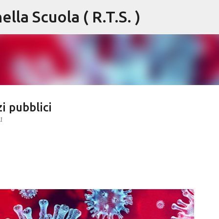
lla Scuola ( R.T.S. )
Passa ai contenuti principali
i pubblici
1