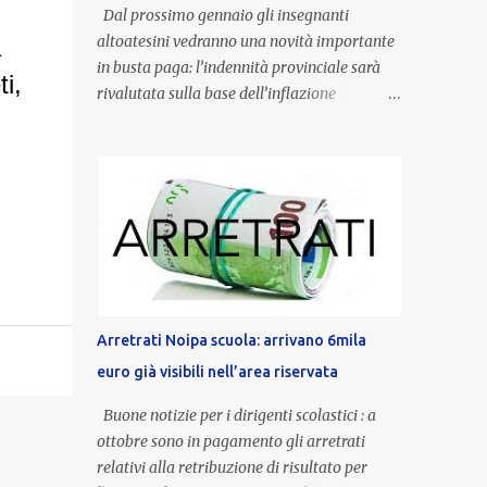
Dal prossimo gennaio gli insegnanti
altoatesini vedranno una novità importante
a
in busta paga: l’indennità provinciale sarà
i,
rivalutata sulla base dell’inflazione
registrata nel triennio 2022-2024. Una
misura che porterà anche all’aumento delle
indennità di servizio, che per i docenti con
un’anzianità compresa tra 9 e 20 anni
potranno raggiungere fino a 1.002 euro lordi
annui. Il nuovo contratto provinciale
introduce inoltre un congedo speciale
dedicato alle donne vittime di violenza di
genere, in linea con la normativa nazionale e
Arretrati Noipa scuola: arrivano 6mila
con l’obiettivo di offrire maggiore tutela e
euro già visibili nell’area riservata
supporto in situazioni delicate. L’indennità
provinciale per i docenti è un unicum in
Buone notizie per i dirigenti scolastici : a
Italia: si tratta di una misura esclusiva della
ottobre sono in pagamento gli arretrati
Provincia autonoma di Bolzano, che integra
relativi alla retribuzione di risultato per
in maniera stabile lo stipendio nazionale