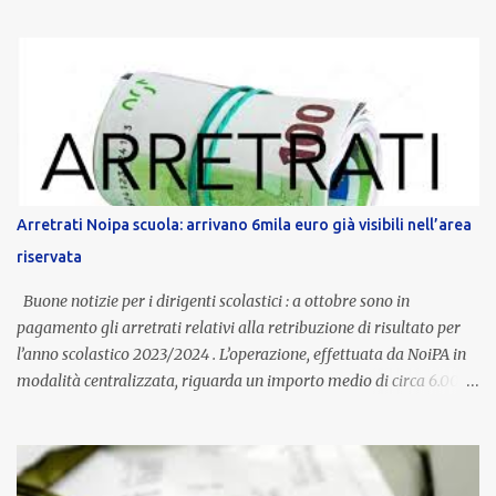
servizio, che per i docenti con un’anzianità compresa tra 9 e 20
anni potranno raggiungere fino a 1.002 euro lordi annui. Il nuovo
contratto provinciale introduce inoltre un congedo speciale
dedicato alle donne vittime di violenza di genere, in linea con la
normativa nazionale e con l’obiettivo di offrire maggiore tutela e
supporto in situazioni delicate. L’indennità provinciale per i docenti
è un unicum in Italia: si tratta di una misura esclusiva della
Provincia autonoma di Bolzano, che integra in maniera stabile lo
stipendio nazionale grazie alle prerogative garantite
Arretrati Noipa scuola: arrivano 6mila euro già visibili nell’area
dall’autonomia locale. Non è un bonus temporaneo né un
riservata
compenso accessorio, ma una voce strutturale di retribuzione,
aggiornata periodicamente in base al cost...
Buone notizie per i dirigenti scolastici : a ottobre sono in
pagamento gli arretrati relativi alla retribuzione di risultato per
l’anno scolastico 2023/2024 . L’operazione, effettuata da NoiPA in
modalità centralizzata, riguarda un importo medio di circa 6.000
euro lordi , pari a 3.650 euro netti . Le somme risultano già visibili
nell’area riservata della piattaforma, insieme alla mensilità
ordinaria di ottobre . Cos’è la retribuzione di risultato La
retribuzione di risultato rappresenta la parte variabile dello