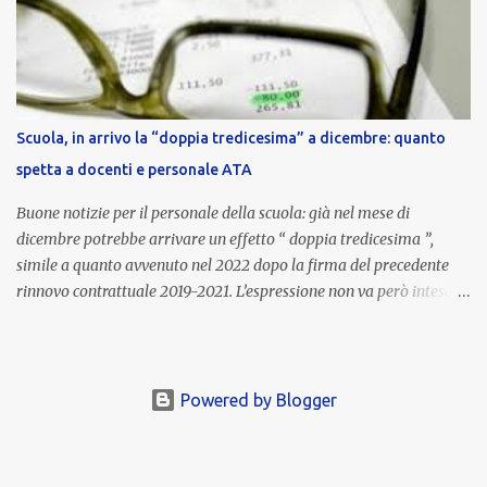
stipendio dei dirigenti scolastici. Viene corrisposta per valorizzare
la qualità dell’attività svolta, la gestione delle risorse e il
raggiungimento degli obiettivi fissati dal Ministero dell’Istruzione
e del Merito (MIM) . Per l’anno scolastico 2023/2024, il MIM ha
completato la procedura di valutazione e trasmesso i dati a NoiPA,
Scuola, in arrivo la “doppia tredicesima” a dicembre: quanto
che ha poi disposto la liquidazione automatica in busta paga . Gli
spetta a docenti e personale ATA
importi e le trattenute L’importo medio lordo riconosciuto è di 6....
Buone notizie per il personale della scuola: già nel mese di
dicembre potrebbe arrivare un effetto “ doppia tredicesima ”,
simile a quanto avvenuto nel 2022 dopo la firma del precedente
rinnovo contrattuale 2019-2021. L’espressione non va però intesa in
senso letterale: non si tratta di due mensilità piene , ma di una
tredicesima regolare a cui si sommeranno gli arretrati contrattuali
dovuti al nuovo accordo per il comparto scuola . In pratica,
un’integrazione straordinaria che, pur non raggiungendo l’importo
Powered by Blogger
di una seconda tredicesima, garantirà un sostegno economico
importante per milioni di lavoratori, in un periodo ancora segnato
dall’inflazione. Gli importi previsti Le cifre variano a seconda della