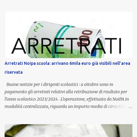
servizio, che per i docenti con un’anzianità compresa tra 9 e 20
anni potranno raggiungere fino a 1.002 euro lordi annui. Il nuovo
contratto provinciale introduce inoltre un congedo speciale
dedicato alle donne vittime di violenza di genere, in linea con la
normativa nazionale e con l’obiettivo di offrire maggiore tutela e
supporto in situazioni delicate. L’indennità provinciale per i docenti
è un unicum in Italia: si tratta di una misura esclusiva della
Provincia autonoma di Bolzano, che integra in maniera stabile lo
stipendio nazionale grazie alle prerogative garantite
Arretrati Noipa scuola: arrivano 6mila euro già visibili nell’area
dall’autonomia locale. Non è un bonus temporaneo né un
riservata
compenso accessorio, ma una voce strutturale di retribuzione,
aggiornata periodicamente in base al cost...
Buone notizie per i dirigenti scolastici : a ottobre sono in
pagamento gli arretrati relativi alla retribuzione di risultato per
l’anno scolastico 2023/2024 . L’operazione, effettuata da NoiPA in
modalità centralizzata, riguarda un importo medio di circa 6.000
euro lordi , pari a 3.650 euro netti . Le somme risultano già visibili
nell’area riservata della piattaforma, insieme alla mensilità
ordinaria di ottobre . Cos’è la retribuzione di risultato La
retribuzione di risultato rappresenta la parte variabile dello