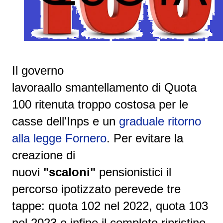
I
l governo
lavoraallo smantellamento
di
Quota
100
ritenuta troppo costosa per le
casse dell'Inps e un
graduale
ritorno
alla legge Fornero
.
Per evitare la
creazione di
nuovi
"scaloni"
pensionistici il
percorso ipotizzato perevede tre
tappe: quota 102 nel 2022, quota 103
nel 2023 e infine il completo ripristino