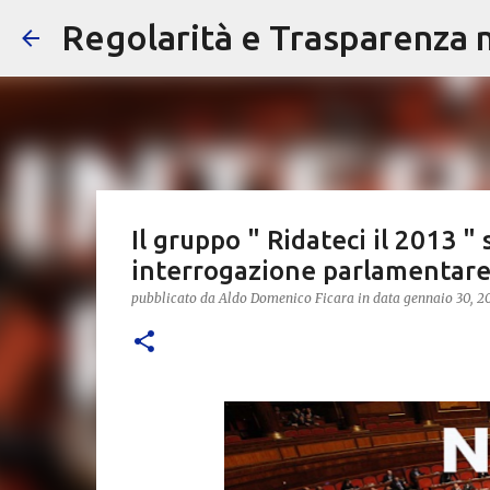
Regolarità e Trasparenza ne
Il gruppo " Ridateci il 2013 "
interrogazione parlamentar
pubblicato da
Aldo Domenico Ficara
in data
gennaio 30, 2