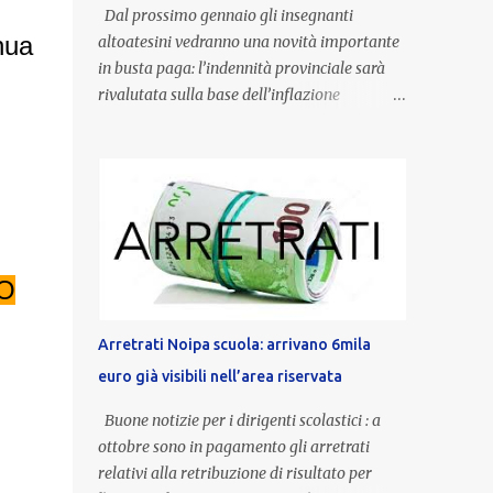
Dal prossimo gennaio gli insegnanti
nua
altoatesini vedranno una novità importante
in busta paga: l’indennità provinciale sarà
rivalutata sulla base dell’inflazione
registrata nel triennio 2022-2024. Una
misura che porterà anche all’aumento delle
indennità di servizio, che per i docenti con
un’anzianità compresa tra 9 e 20 anni
potranno raggiungere fino a 1.002 euro lordi
annui. Il nuovo contratto provinciale
introduce inoltre un congedo speciale
TO
dedicato alle donne vittime di violenza di
genere, in linea con la normativa nazionale e
Arretrati Noipa scuola: arrivano 6mila
con l’obiettivo di offrire maggiore tutela e
euro già visibili nell’area riservata
supporto in situazioni delicate. L’indennità
provinciale per i docenti è un unicum in
Buone notizie per i dirigenti scolastici : a
Italia: si tratta di una misura esclusiva della
ottobre sono in pagamento gli arretrati
Provincia autonoma di Bolzano, che integra
relativi alla retribuzione di risultato per
in maniera stabile lo stipendio nazionale