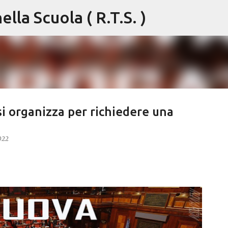
lla Scuola ( R.T.S. )
Passa ai contenuti principali
 si organizza per richiedere una
e
022