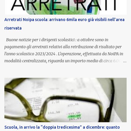
è un unicum in Italia: si tratta di una misura esclusiva della
Provincia autonoma di Bolzano, che integra in maniera stabile lo
stipendio nazionale grazie alle prerogative garantite
Arretrati Noipa scuola: arrivano 6mila euro già visibili nell’area
dall’autonomia locale. Non è un bonus temporaneo né un
riservata
compenso accessorio, ma una voce strutturale di retribuzione,
aggiornata periodicamente in base al cost...
Buone notizie per i dirigenti scolastici : a ottobre sono in
pagamento gli arretrati relativi alla retribuzione di risultato per
l’anno scolastico 2023/2024 . L’operazione, effettuata da NoiPA in
modalità centralizzata, riguarda un importo medio di circa 6.000
euro lordi , pari a 3.650 euro netti . Le somme risultano già visibili
nell’area riservata della piattaforma, insieme alla mensilità
ordinaria di ottobre . Cos’è la retribuzione di risultato La
retribuzione di risultato rappresenta la parte variabile dello
stipendio dei dirigenti scolastici. Viene corrisposta per valorizzare
la qualità dell’attività svolta, la gestione delle risorse e il
raggiungimento degli obiettivi fissati dal Ministero dell’Istruzione
e del Merito (MIM) . Per l’anno scolastico 2023/2024, il MIM ha
completato la procedura di valutazione e trasmesso i dati a NoiPA,
Scuola, in arrivo la “doppia tredicesima” a dicembre: quanto