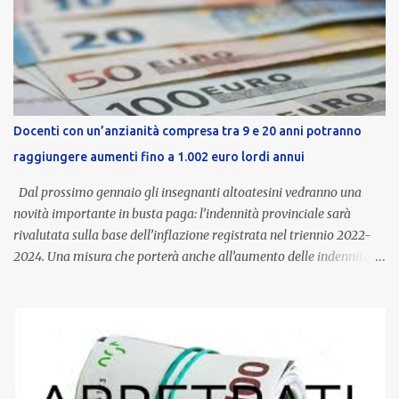
Docenti con un’anzianità compresa tra 9 e 20 anni potranno
raggiungere aumenti fino a 1.002 euro lordi annui
Dal prossimo gennaio gli insegnanti altoatesini vedranno una
novità importante in busta paga: l’indennità provinciale sarà
rivalutata sulla base dell’inflazione registrata nel triennio 2022-
2024. Una misura che porterà anche all’aumento delle indennità di
servizio, che per i docenti con un’anzianità compresa tra 9 e 20
anni potranno raggiungere fino a 1.002 euro lordi annui. Il nuovo
contratto provinciale introduce inoltre un congedo speciale
dedicato alle donne vittime di violenza di genere, in linea con la
normativa nazionale e con l’obiettivo di offrire maggiore tutela e
supporto in situazioni delicate. L’indennità provinciale per i docenti