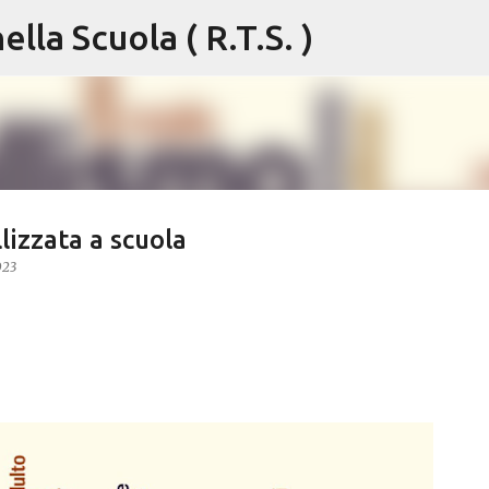
lla Scuola ( R.T.S. )
Passa ai contenuti principali
lizzata a scuola
023