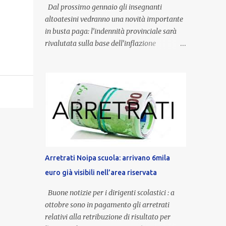
Dal prossimo gennaio gli insegnanti
altoatesini vedranno una novità importante
in busta paga: l’indennità provinciale sarà
rivalutata sulla base dell’inflazione
registrata nel triennio 2022-2024. Una
misura che porterà anche all’aumento delle
indennità di servizio, che per i docenti con
un’anzianità compresa tra 9 e 20 anni
potranno raggiungere fino a 1.002 euro lordi
annui. Il nuovo contratto provinciale
introduce inoltre un congedo speciale
dedicato alle donne vittime di violenza di
genere, in linea con la normativa nazionale e
Arretrati Noipa scuola: arrivano 6mila
con l’obiettivo di offrire maggiore tutela e
euro già visibili nell’area riservata
supporto in situazioni delicate. L’indennità
provinciale per i docenti è un unicum in
Buone notizie per i dirigenti scolastici : a
Italia: si tratta di una misura esclusiva della
ottobre sono in pagamento gli arretrati
Provincia autonoma di Bolzano, che integra
relativi alla retribuzione di risultato per
in maniera stabile lo stipendio nazionale