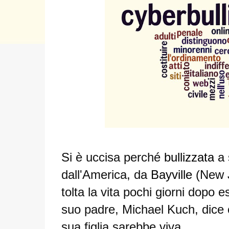
Si è uccisa perché
bullizzata
a
dall'America, da
Bayville
(New 
tolta la vita pochi giorni dopo e
suo padre,
Michael Kuch
, dice
sua figlia sarebbe viva.