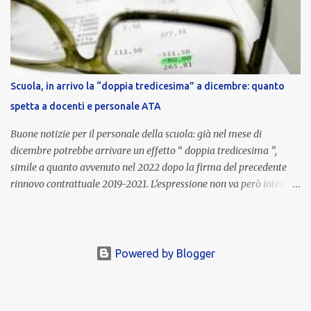
stipendio dei dirigenti scolastici. Viene corrisposta per valorizzare
la qualità dell’attività svolta, la gestione delle risorse e il
raggiungimento degli obiettivi fissati dal Ministero dell’Istruzione
e del Merito (MIM) . Per l’anno scolastico 2023/2024, il MIM ha
completato la procedura di valutazione e trasmesso i dati a NoiPA,
Scuola, in arrivo la “doppia tredicesima” a dicembre: quanto
che ha poi disposto la liquidazione automatica in busta paga . Gli
spetta a docenti e personale ATA
importi e le trattenute L’importo medio lordo riconosciuto è di 6....
Buone notizie per il personale della scuola: già nel mese di
dicembre potrebbe arrivare un effetto “ doppia tredicesima ”,
simile a quanto avvenuto nel 2022 dopo la firma del precedente
rinnovo contrattuale 2019-2021. L’espressione non va però intesa in
senso letterale: non si tratta di due mensilità piene , ma di una
tredicesima regolare a cui si sommeranno gli arretrati contrattuali
dovuti al nuovo accordo per il comparto scuola . In pratica,
un’integrazione straordinaria che, pur non raggiungendo l’importo
Powered by Blogger
di una seconda tredicesima, garantirà un sostegno economico
importante per milioni di lavoratori, in un periodo ancora segnato
dall’inflazione. Gli importi previsti Le cifre variano a seconda della