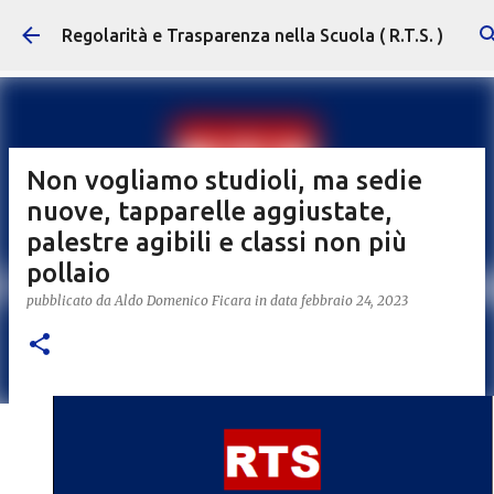
Passa ai contenuti principali
Regolarità e Trasparenza nella Scuola ( R.T.S. )
Non vogliamo studioli, ma sedie
nuove, tapparelle aggiustate,
palestre agibili e classi non più
pollaio
pubblicato da
Aldo Domenico Ficara
in data
febbraio 24, 2023