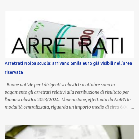
servizio, che per i docenti con un’anzianità compresa tra 9 e 20
anni potranno raggiungere fino a 1.002 euro lordi annui. Il nuovo
contratto provinciale introduce inoltre un congedo speciale
dedicato alle donne vittime di violenza di genere, in linea con la
normativa nazionale e con l’obiettivo di offrire maggiore tutela e
supporto in situazioni delicate. L’indennità provinciale per i docenti
è un unicum in Italia: si tratta di una misura esclusiva della
Provincia autonoma di Bolzano, che integra in maniera stabile lo
stipendio nazionale grazie alle prerogative garantite
Arretrati Noipa scuola: arrivano 6mila euro già visibili nell’area
dall’autonomia locale. Non è un bonus temporaneo né un
riservata
compenso accessorio, ma una voce strutturale di retribuzione,
aggiornata periodicamente in base al cost...
Buone notizie per i dirigenti scolastici : a ottobre sono in
pagamento gli arretrati relativi alla retribuzione di risultato per
l’anno scolastico 2023/2024 . L’operazione, effettuata da NoiPA in
modalità centralizzata, riguarda un importo medio di circa 6.000
euro lordi , pari a 3.650 euro netti . Le somme risultano già visibili
nell’area riservata della piattaforma, insieme alla mensilità
ordinaria di ottobre . Cos’è la retribuzione di risultato La
retribuzione di risultato rappresenta la parte variabile dello