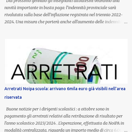
Dal prossimo gennaio gli insegnanti altoatesini vedranno una
novità importante in busta paga: l’indennità provinciale sarà
rivalutata sulla base dell’inflazione registrata nel triennio 2022-
2024. Una misura che porterà anche all’aumento delle indennità di
servizio, che per i docenti con un’anzianità compresa tra 9 e 20
anni potranno raggiungere fino a 1.002 euro lordi annui. Il nuovo
contratto provinciale introduce inoltre un congedo speciale
dedicato alle donne vittime di violenza di genere, in linea con la
normativa nazionale e con l’obiettivo di offrire maggiore tutela e
supporto in situazioni delicate. L’indennità provinciale per i docenti
è un unicum in Italia: si tratta di una misura esclusiva della
Provincia autonoma di Bolzano, che integra in maniera stabile lo
stipendio nazionale grazie alle prerogative garantite
Arretrati Noipa scuola: arrivano 6mila euro già visibili nell’area
dall’autonomia locale. Non è un bonus temporaneo né un
riservata
compenso accessorio, ma una voce strutturale di retribuzione,
aggiornata periodicamente in base al cost...
Buone notizie per i dirigenti scolastici : a ottobre sono in
pagamento gli arretrati relativi alla retribuzione di risultato per
l’anno scolastico 2023/2024 . L’operazione, effettuata da NoiPA in
modalità centralizzata, riguarda un importo medio di circa 6.000