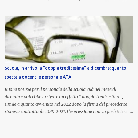
euro lordi , pari a 3.650 euro netti . Le somme risultano già visibili
nell’area riservata della piattaforma, insieme alla mensilità
ordinaria di ottobre . Cos’è la retribuzione di risultato La
retribuzione di risultato rappresenta la parte variabile dello
stipendio dei dirigenti scolastici. Viene corrisposta per valorizzare
la qualità dell’attività svolta, la gestione delle risorse e il
raggiungimento degli obiettivi fissati dal Ministero dell’Istruzione
e del Merito (MIM) . Per l’anno scolastico 2023/2024, il MIM ha
completato la procedura di valutazione e trasmesso i dati a NoiPA,
Scuola, in arrivo la “doppia tredicesima” a dicembre: quanto
che ha poi disposto la liquidazione automatica in busta paga . Gli
spetta a docenti e personale ATA
importi e le trattenute L’importo medio lordo riconosciuto è di 6....
Buone notizie per il personale della scuola: già nel mese di
dicembre potrebbe arrivare un effetto “ doppia tredicesima ”,
simile a quanto avvenuto nel 2022 dopo la firma del precedente
rinnovo contrattuale 2019-2021. L’espressione non va però intesa in
senso letterale: non si tratta di due mensilità piene , ma di una
tredicesima regolare a cui si sommeranno gli arretrati contrattuali
dovuti al nuovo accordo per il comparto scuola . In pratica,