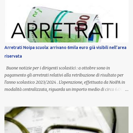
contratto provinciale introduce inoltre un congedo speciale
dedicato alle donne vittime di violenza di genere, in linea con la
normativa nazionale e con l’obiettivo di offrire maggiore tutela e
supporto in situazioni delicate. L’indennità provinciale per i docenti
è un unicum in Italia: si tratta di una misura esclusiva della
Provincia autonoma di Bolzano, che integra in maniera stabile lo
stipendio nazionale grazie alle prerogative garantite
Arretrati Noipa scuola: arrivano 6mila euro già visibili nell’area
dall’autonomia locale. Non è un bonus temporaneo né un
riservata
compenso accessorio, ma una voce strutturale di retribuzione,
aggiornata periodicamente in base al cost...
Buone notizie per i dirigenti scolastici : a ottobre sono in
pagamento gli arretrati relativi alla retribuzione di risultato per
l’anno scolastico 2023/2024 . L’operazione, effettuata da NoiPA in
modalità centralizzata, riguarda un importo medio di circa 6.000
euro lordi , pari a 3.650 euro netti . Le somme risultano già visibili
nell’area riservata della piattaforma, insieme alla mensilità
ordinaria di ottobre . Cos’è la retribuzione di risultato La
retribuzione di risultato rappresenta la parte variabile dello
stipendio dei dirigenti scolastici. Viene corrisposta per valorizzare
la qualità dell’attività svolta, la gestione delle risorse e il