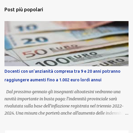
Post più popolari
Docenti con un’anzianità compresa tra 9 e 20 anni potranno
raggiungere aumenti fino a 1.002 euro lordi annui
Dal prossimo gennaio gli insegnanti altoatesini vedranno una
novità importante in busta paga: l’indennità provinciale sarà
rivalutata sulla base dell’inflazione registrata nel triennio 2022-
2024. Una misura che porterà anche all’aumento delle indennità di
servizio, che per i docenti con un’anzianità compresa tra 9 e 20
anni potranno raggiungere fino a 1.002 euro lordi annui. Il nuovo