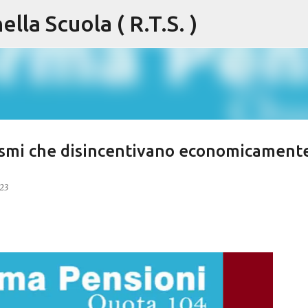
lla Scuola ( R.T.S. )
Passa ai contenuti principali
ismi che disincentivano economicament
023