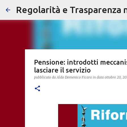
Regolarità e Trasparenza ne
Pensione: introdotti meccan
lasciare il servizio
pubblicato da
Aldo Domenico Ficara
in data
ottobre 20, 2