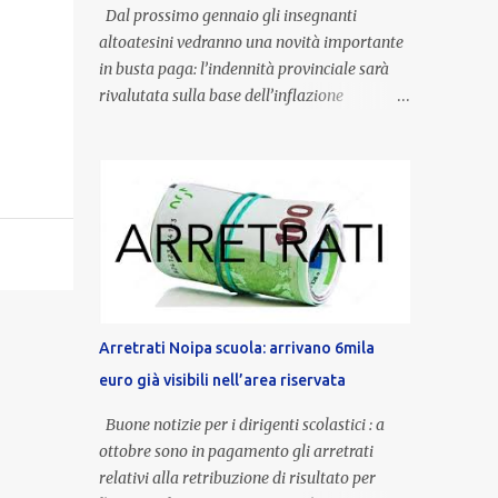
Dal prossimo gennaio gli insegnanti
altoatesini vedranno una novità importante
in busta paga: l’indennità provinciale sarà
rivalutata sulla base dell’inflazione
registrata nel triennio 2022-2024. Una
misura che porterà anche all’aumento delle
indennità di servizio, che per i docenti con
un’anzianità compresa tra 9 e 20 anni
potranno raggiungere fino a 1.002 euro lordi
annui. Il nuovo contratto provinciale
introduce inoltre un congedo speciale
dedicato alle donne vittime di violenza di
genere, in linea con la normativa nazionale e
Arretrati Noipa scuola: arrivano 6mila
con l’obiettivo di offrire maggiore tutela e
euro già visibili nell’area riservata
supporto in situazioni delicate. L’indennità
provinciale per i docenti è un unicum in
Buone notizie per i dirigenti scolastici : a
Italia: si tratta di una misura esclusiva della
ottobre sono in pagamento gli arretrati
Provincia autonoma di Bolzano, che integra
relativi alla retribuzione di risultato per
in maniera stabile lo stipendio nazionale