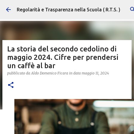
Passa ai contenuti principali
Regolarità e Trasparenza nella Scuola ( R.T.S. )
La storia del secondo cedolino di
maggio 2024. Cifre per prendersi
un caffè al bar
pubblicato da
Aldo Domenico Ficara
in data
maggio 11, 2024