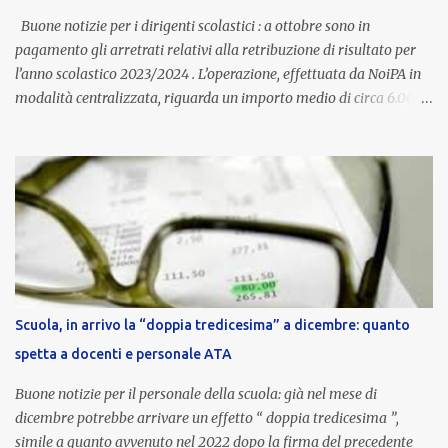
aggiornata periodicamente in base al cost...
Buone notizie per i dirigenti scolastici : a ottobre sono in
pagamento gli arretrati relativi alla retribuzione di risultato per
l’anno scolastico 2023/2024 . L’operazione, effettuata da NoiPA in
modalità centralizzata, riguarda un importo medio di circa 6.000
euro lordi , pari a 3.650 euro netti . Le somme risultano già visibili
nell’area riservata della piattaforma, insieme alla mensilità
ordinaria di ottobre . Cos’è la retribuzione di risultato La
retribuzione di risultato rappresenta la parte variabile dello
stipendio dei dirigenti scolastici. Viene corrisposta per valorizzare
la qualità dell’attività svolta, la gestione delle risorse e il
raggiungimento degli obiettivi fissati dal Ministero dell’Istruzione
e del Merito (MIM) . Per l’anno scolastico 2023/2024, il MIM ha
completato la procedura di valutazione e trasmesso i dati a NoiPA,
Scuola, in arrivo la “doppia tredicesima” a dicembre: quanto
che ha poi disposto la liquidazione automatica in busta paga . Gli
spetta a docenti e personale ATA
importi e le trattenute L’importo medio lordo riconosciuto è di 6....
Buone notizie per il personale della scuola: già nel mese di
dicembre potrebbe arrivare un effetto “ doppia tredicesima ”,
simile a quanto avvenuto nel 2022 dopo la firma del precedente