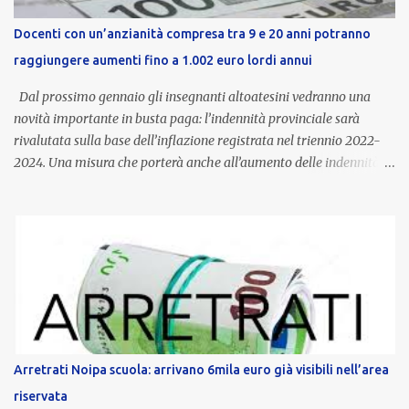
Docenti con un’anzianità compresa tra 9 e 20 anni potranno
raggiungere aumenti fino a 1.002 euro lordi annui
Dal prossimo gennaio gli insegnanti altoatesini vedranno una
novità importante in busta paga: l’indennità provinciale sarà
rivalutata sulla base dell’inflazione registrata nel triennio 2022-
2024. Una misura che porterà anche all’aumento delle indennità di
servizio, che per i docenti con un’anzianità compresa tra 9 e 20
anni potranno raggiungere fino a 1.002 euro lordi annui. Il nuovo
contratto provinciale introduce inoltre un congedo speciale
dedicato alle donne vittime di violenza di genere, in linea con la
normativa nazionale e con l’obiettivo di offrire maggiore tutela e
supporto in situazioni delicate. L’indennità provinciale per i docenti
è un unicum in Italia: si tratta di una misura esclusiva della
Provincia autonoma di Bolzano, che integra in maniera stabile lo
stipendio nazionale grazie alle prerogative garantite
Arretrati Noipa scuola: arrivano 6mila euro già visibili nell’area
dall’autonomia locale. Non è un bonus temporaneo né un
riservata
compenso accessorio, ma una voce strutturale di retribuzione,