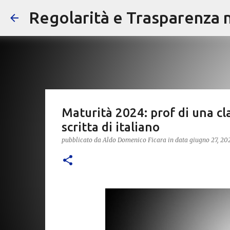
Regolarità e Trasparenza ne
Maturità 2024: prof di una cl
scritta di italiano
pubblicato da
Aldo Domenico Ficara
in data
giugno 27, 20