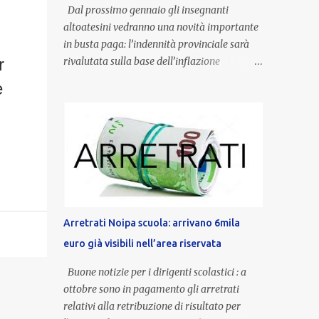
Dal prossimo gennaio gli insegnanti
altoatesini vedranno una novità importante
in busta paga: l’indennità provinciale sarà
r
rivalutata sulla base dell’inflazione
registrata nel triennio 2022-2024. Una
e
misura che porterà anche all’aumento delle
indennità di servizio, che per i docenti con
un’anzianità compresa tra 9 e 20 anni
potranno raggiungere fino a 1.002 euro lordi
annui. Il nuovo contratto provinciale
introduce inoltre un congedo speciale
dedicato alle donne vittime di violenza di
genere, in linea con la normativa nazionale e
Arretrati Noipa scuola: arrivano 6mila
con l’obiettivo di offrire maggiore tutela e
euro già visibili nell’area riservata
supporto in situazioni delicate. L’indennità
provinciale per i docenti è un unicum in
Buone notizie per i dirigenti scolastici : a
Italia: si tratta di una misura esclusiva della
ottobre sono in pagamento gli arretrati
Provincia autonoma di Bolzano, che integra
relativi alla retribuzione di risultato per
in maniera stabile lo stipendio nazionale