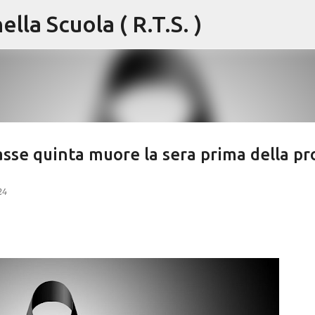
lla Scuola ( R.T.S. )
Passa ai contenuti principali
asse quinta muore la sera prima della pr
24