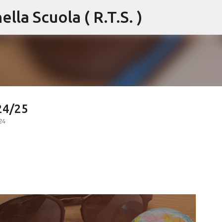
lla Scuola ( R.T.S. )
Passa ai contenuti principali
024/25
24