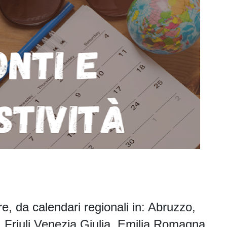
e, da calendari regionali in: Abruzzo,
 Friuli Venezia Giulia, Emilia Romagna,