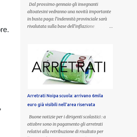
Dal prossimo gennaio gli insegnanti
altoatesini vedranno una novità importante
in busta paga: l’indennità provinciale sarà
rivalutata sulla base dell’inflazione
re.
registrata nel triennio 2022-2024. Una
misura che porterà anche all’aumento delle
indennità di servizio, che per i docenti con
un’anzianità compresa tra 9 e 20 anni
potranno raggiungere fino a 1.002 euro lordi
annui. Il nuovo contratto provinciale
introduce inoltre un congedo speciale
dedicato alle donne vittime di violenza di
genere, in linea con la normativa nazionale e
Arretrati Noipa scuola: arrivano 6mila
con l’obiettivo di offrire maggiore tutela e
euro già visibili nell’area riservata
,
supporto in situazioni delicate. L’indennità
provinciale per i docenti è un unicum in
Buone notizie per i dirigenti scolastici : a
Italia: si tratta di una misura esclusiva della
ottobre sono in pagamento gli arretrati
Provincia autonoma di Bolzano, che integra
relativi alla retribuzione di risultato per
in maniera stabile lo stipendio nazionale