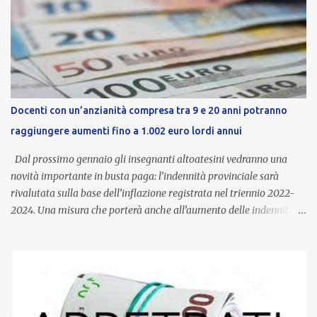
Docenti con un’anzianità compresa tra 9 e 20 anni potranno
raggiungere aumenti fino a 1.002 euro lordi annui
Dal prossimo gennaio gli insegnanti altoatesini vedranno una
novità importante in busta paga: l’indennità provinciale sarà
rivalutata sulla base dell’inflazione registrata nel triennio 2022-
2024. Una misura che porterà anche all’aumento delle indennità di
servizio, che per i docenti con un’anzianità compresa tra 9 e 20
anni potranno raggiungere fino a 1.002 euro lordi annui. Il nuovo
contratto provinciale introduce inoltre un congedo speciale
dedicato alle donne vittime di violenza di genere, in linea con la
normativa nazionale e con l’obiettivo di offrire maggiore tutela e
supporto in situazioni delicate. L’indennità provinciale per i docenti