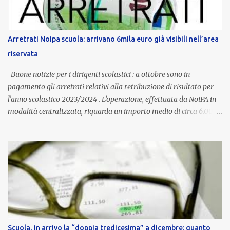
è un unicum in Italia: si tratta di una misura esclusiva della
Provincia autonoma di Bolzano, che integra in maniera stabile lo
stipendio nazionale grazie alle prerogative garantite
Arretrati Noipa scuola: arrivano 6mila euro già visibili nell’area
dall’autonomia locale. Non è un bonus temporaneo né un
riservata
compenso accessorio, ma una voce strutturale di retribuzione,
aggiornata periodicamente in base al cost...
Buone notizie per i dirigenti scolastici : a ottobre sono in
pagamento gli arretrati relativi alla retribuzione di risultato per
l’anno scolastico 2023/2024 . L’operazione, effettuata da NoiPA in
modalità centralizzata, riguarda un importo medio di circa 6.000
euro lordi , pari a 3.650 euro netti . Le somme risultano già visibili
nell’area riservata della piattaforma, insieme alla mensilità
ordinaria di ottobre . Cos’è la retribuzione di risultato La
retribuzione di risultato rappresenta la parte variabile dello
stipendio dei dirigenti scolastici. Viene corrisposta per valorizzare
la qualità dell’attività svolta, la gestione delle risorse e il
raggiungimento degli obiettivi fissati dal Ministero dell’Istruzione
e del Merito (MIM) . Per l’anno scolastico 2023/2024, il MIM ha
completato la procedura di valutazione e trasmesso i dati a NoiPA,
Scuola, in arrivo la “doppia tredicesima” a dicembre: quanto