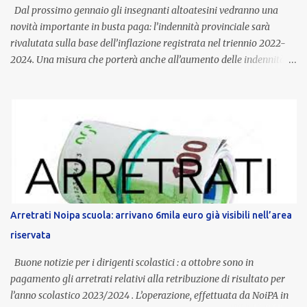
Dal prossimo gennaio gli insegnanti altoatesini vedranno una
novità importante in busta paga: l’indennità provinciale sarà
rivalutata sulla base dell’inflazione registrata nel triennio 2022-
2024. Una misura che porterà anche all’aumento delle indennità di
servizio, che per i docenti con un’anzianità compresa tra 9 e 20
anni potranno raggiungere fino a 1.002 euro lordi annui. Il nuovo
contratto provinciale introduce inoltre un congedo speciale
dedicato alle donne vittime di violenza di genere, in linea con la
normativa nazionale e con l’obiettivo di offrire maggiore tutela e
supporto in situazioni delicate. L’indennità provinciale per i docenti
è un unicum in Italia: si tratta di una misura esclusiva della
Provincia autonoma di Bolzano, che integra in maniera stabile lo
stipendio nazionale grazie alle prerogative garantite
Arretrati Noipa scuola: arrivano 6mila euro già visibili nell’area
dall’autonomia locale. Non è un bonus temporaneo né un
riservata
compenso accessorio, ma una voce strutturale di retribuzione,
aggiornata periodicamente in base al cost...
Buone notizie per i dirigenti scolastici : a ottobre sono in
pagamento gli arretrati relativi alla retribuzione di risultato per
l’anno scolastico 2023/2024 . L’operazione, effettuata da NoiPA in