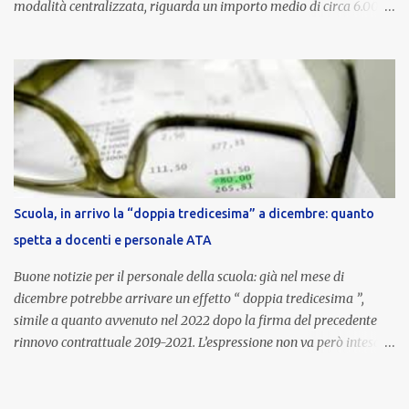
modalità centralizzata, riguarda un importo medio di circa 6.000
euro lordi , pari a 3.650 euro netti . Le somme risultano già visibili
nell’area riservata della piattaforma, insieme alla mensilità
ordinaria di ottobre . Cos’è la retribuzione di risultato La
retribuzione di risultato rappresenta la parte variabile dello
stipendio dei dirigenti scolastici. Viene corrisposta per valorizzare
la qualità dell’attività svolta, la gestione delle risorse e il
raggiungimento degli obiettivi fissati dal Ministero dell’Istruzione
e del Merito (MIM) . Per l’anno scolastico 2023/2024, il MIM ha
completato la procedura di valutazione e trasmesso i dati a NoiPA,
Scuola, in arrivo la “doppia tredicesima” a dicembre: quanto
che ha poi disposto la liquidazione automatica in busta paga . Gli
spetta a docenti e personale ATA
importi e le trattenute L’importo medio lordo riconosciuto è di 6....
Buone notizie per il personale della scuola: già nel mese di
dicembre potrebbe arrivare un effetto “ doppia tredicesima ”,
simile a quanto avvenuto nel 2022 dopo la firma del precedente
rinnovo contrattuale 2019-2021. L’espressione non va però intesa in
senso letterale: non si tratta di due mensilità piene , ma di una
tredicesima regolare a cui si sommeranno gli arretrati contrattuali
dovuti al nuovo accordo per il comparto scuola . In pratica,